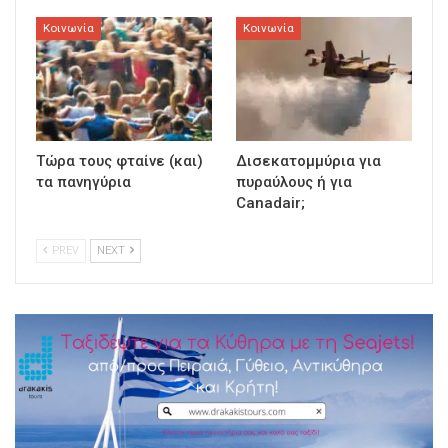
Κοινωνία
Κοινωνία
Τώρα τους φταίνε (και)
Δισεκατομμύρια για
τα πανηγύρια
πυραύλους ή για
Canadair;
PREV
NEXT