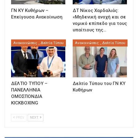
ΓΝ ΚΥ Κυθήρων –
ΔΤ Νίκος Χαρδαλιάς:
Επείγουσα Ανακοίνωση
«Μηδενική ανοχή και σε
νομικό επίπεδο για τους
υπαίτιους της…
Ανακοινώσεις _ Δελτία Τύπου
Ανακοινώσεις _ Δελτία Τύπου
ΔΕΛΤΙΟ ΤΥΠΟΥ –
Δελτίο Τύπου του ΓΝ ΚΥ
ΠΑΝΕΛΛΗΝΙΑ
Κυθήρων
ΟΜΟΣΠΟΝΔΙΑ
KICKBOXING
PREV
NEXT