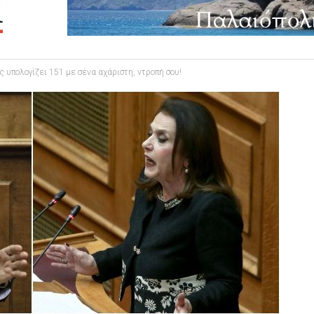
υπολογίζει 151 με σένα αχάριστη, ντροπή σου!