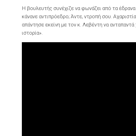
Η βουλευτής συνέχιζε να φωνάζει από τα έδρανα 
κάνανε αντιπρόεδρο; Άντε, ντροπή σου. Αχαριστία
απάντησε εκείνη με τον κ. Λεβέντη να ανταπαντά
ιστορία».