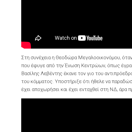
Στη συνέχεια η Θεοδώρα Μεγαλοοικονόμου, όταν 
που έφυγε από την Ένωση Κεντρώων, όπως έγραφ
Βασίλης Λεβέντης έκανε τον γιο του αντιπρόεδρ
του κόμματος. Υποστήριξε ότι ήθελε να παραδώσε
έχει αποχωρήσει και έχει ενταχθεί στη ΝΔ, άρα π