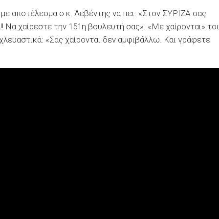
με αποτέλεσμα ο κ. Λεβέντης να πει: «Στον ΣΥΡΙΖΑ σας
!! Να χαίρεστε την 151η βουλευτή σας». «Με χαίρονται» το
 χλευαστικά: «Σας χαίρονται δεν αμφιβάλλω. Και γράφετε