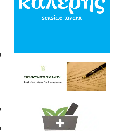
α
ο
 η