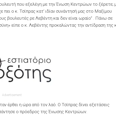
 βουλευτή που εξελέγη με την Ένωση Κεντρώων το ξέρετε; 
ε πει ο κ. Τσίπρας κατ’ ιδίαν συνάντησή μας στο Μαξίμου
υς βουλευτές ρε Λεβέντη και δεν είναι ωραίο” . Πάνω σε
σύνη» είπε ο κ. Λεβέντης προκαλώντας την αντίδραση της κ
Advertisement
ταν έρθει η ώρα από τον λαό. Ο Τσίπρας δίνει εξετάσεις
ς απάντησε ο πρόεδρος της Ένωσης Κεντρώων.