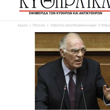
Αρχική
Πολιτική
Λεβέντης κατά Μεγαλοοικονόμου: Ο Τσίπρας 