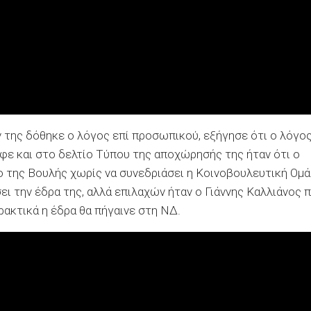
της δόθηκε ο λόγος επί προσωπικού, εξήγησε ότι ο λόγο
ε και στο δελτίο Τύπου της αποχώρησής της ήταν ότι ο
ο της Βουλής χωρίς να συνεδριάσει η Κοινοβουλευτική Ομ
ι την έδρα της, αλλά επιλαχών ήταν ο Γιάννης Καλλιάνος 
ρακτικά η έδρα θα πήγαινε στη ΝΔ.