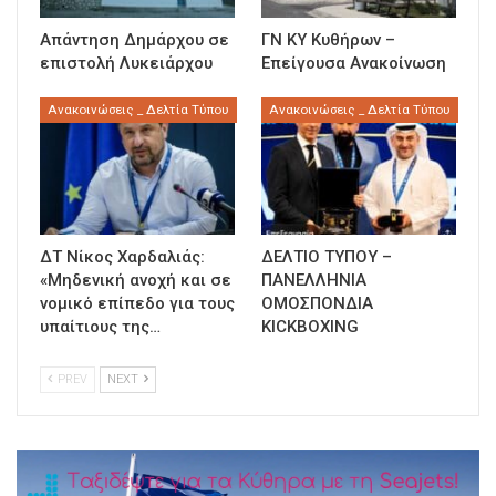
Απάντηση Δημάρχου σε
ΓΝ ΚΥ Κυθήρων –
επιστολή Λυκειάρχου
Επείγουσα Ανακοίνωση
Ανακοινώσεις _ Δελτία Τύπου
Ανακοινώσεις _ Δελτία Τύπου
ΔΤ Νίκος Χαρδαλιάς:
ΔΕΛΤΙΟ ΤΥΠΟΥ –
«Μηδενική ανοχή και σε
ΠΑΝΕΛΛΗΝΙΑ
νομικό επίπεδο για τους
ΟΜΟΣΠΟΝΔΙΑ
υπαίτιους της…
KICKBOXING
PREV
NEXT