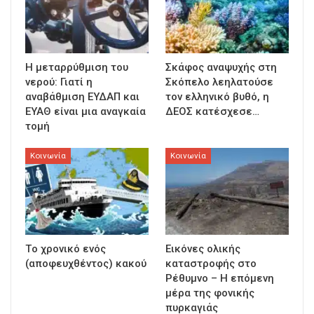
Η μεταρρύθμιση του
Σκάφος αναψυχής στη
νερού: Γιατί η
Σκόπελο λεηλατούσε
αναβάθμιση ΕΥΔΑΠ και
τον ελληνικό βυθό, η
ΕΥΑΘ είναι μια αναγκαία
ΔΕΟΣ κατέσχεσε…
τομή
Κοινωνία
Κοινωνία
Τo χρονικό ενός
Εικόνες ολικής
(αποφευχθέντος) κακού
καταστροφής στο
Ρέθυμνο – Η επόμενη
μέρα της φονικής
πυρκαγιάς