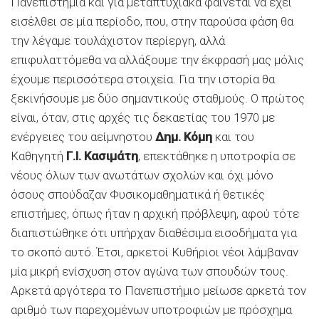
Πανεπιστήμια και για μεταπτυχιακά φαίνεται να έχει
εισέλθει σε μία περίοδο, που, στην παρούσα φάση θα
την λέγαμε τουλάχιστον περίεργη, αλλά
επιφυλαττόμεθα να αλλάξουμε την έκφρασή μας μόλις
έχουμε περισσότερα στοιχεία. Για την ιστορία θα
ξεκινήσουμε με δύο σημαντικούς σταθμούς. Ο πρώτος
είναι, όταν, στις αρχές τις δεκαετίας του 1970 με
ενέργειες του αείμνηστου
Δημ. Κόμη
και του
Καθηγητή
Γ.Ι. Κασιμάτη
, επεκτάθηκε η υποτροφία σε
νέους όλων των ανωτάτων σχολών και όχι μόνο
όσους σπούδαζαν Φυσικομαθηματικά ή θετικές
επιστήμες, όπως ήταν η αρχική πρόβλεψη, αφού τότε
διαπιστώθηκε ότι υπήρχαν διαθέσιμα εισοδήματα για
το σκοπό αυτό. Έτσι, αρκετοί Κυθήριοι νέοι λάμβαναν
μία μικρή ενίσχυση στον αγώνα των σπουδών τους.
Αρκετά αργότερα το Πανεπιστήμιο μείωσε αρκετά τον
αριθμό των παρεχομένων υποτροφιών με πρόσχημα