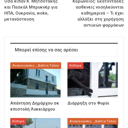
Όσα είπαν Κ. Μητσοτάκης
Κορωνοϊός: Εκατοντάδες
και Πασκάλ Μπρυκνέρ για
ασθενείς νοσηλεύονται
ΗΠΑ, Ουκρανία, woke,
καθημερινά – Τι έχει
μετανάστευση
αλλάξει στη χορήγηση
αντιικών φαρμάκων
Μπορεί επίσης να σας αρέσει
Ανακοινώσεις _ Δελτία Τύπου
Κύθηρα
Απάντηση Δημάρχου σε
Διάρρηξη στο Φυρόι
επιστολή Λυκειάρχου
Κύθηρα
Ανακοινώσεις _ Δελτία Τύπου