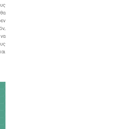
ους
 θα
δεν
όν,
 να
ους
και