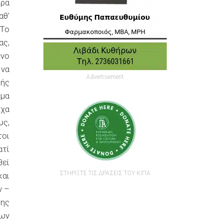
ορά
αθ’
 Το
ας,
ενο
 να
Advertisement
κής
έμα
ιχα
υς,
τοι
ατί
θεί
ΣΤΗΡΙΞΤΕ ΤΙΣ ΔΡΑΣΕΙΣ ΤΟΥ ΚΙΠΑ
και
ν –
της
των