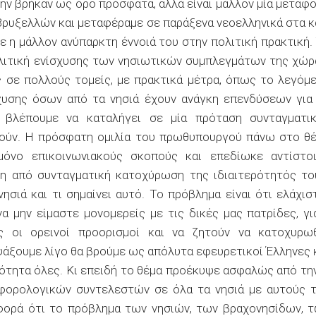
την βρήκαν ως όρο πρόσφατα, αλλά είναι μάλλον μία μεταφ
ρυξελλών και μεταφέραμε σε παράξενα νεοελληνικά στα κ
ύτε η μάλλον ανύπαρκτη έννοιά του στην πολιτική πρακτική.
 πολιτική ενίσχυσης των νησιωτικών συμπλεγμάτων της χώρ
ς σε πολλούς τομείς, με πρακτικά μέτρα, όπως το λεγόμ
χυσης όσων από τα νησιά έχουν ανάγκη επενδύσεων για
 βλέπουμε να καταλήγει σε μία πρόταση συνταγματι
οούν. Η πρόσφατη ομιλία του πρωθυπουργού πάνω στο θ
όνο επικοινωνιακούς σκοπούς και επεδίωκε αντίστο
κη από συνταγματική κατοχύρωση της ιδιαιτερότητός το
ησιά και τι σημαίνει αυτό. Το πρόβλημα είναι ότι ελάχισ
να μην είμαστε μονομερείς με τις δικές μας πατρίδες, γι
 οι ορεινοί προορισμοί και να ζητούν να κατοχυρω
 ψάξουμε λίγο θα βρούμε ως απόλυτα εφευρετικοί Έλληνες 
–ότητα όλες. Κι επειδή το θέμα προέκυψε ασφαλώς από τη
φορολογικών συντελεστών σε όλα τα νησιά με αυτούς 
φορά ότι το πρόβλημα των νησιών, των βραχονησίδων, 