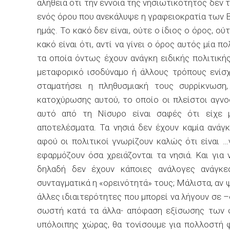
αλήθεια ότι την έννοια της νησιωτικότητος δεν 
ενός όρου που ανεκάλυψε η γραφειοκρατία των Β
ημάς. Το κακό δεν είναι, ούτε ο ίδιος ο όρος, ο
κακό είναι ότι, αντί να γίνει ο όρος αυτός μία
τα οποία όντως έχουν ανάγκη ειδικής πολιτική
μεταφορικό ισοδύναμο ή άλλους τρόπους ενίσ
σταματήσει η πληθυσμιακή τους συρρίκνωση,
κατοχύρωσης αυτού, το οποίο οι πλείστοι αγν
αυτό από τη Νίσυρο είναι σαφές ότι είχε μ
αποτελέσματα. Τα νησιά δεν έχουν καμία ανάγ
αφού οι πολιτικοί γνωρίζουν καλώς ότι είναι …ν
εφαρμόζουν όσα χρειάζονται τα νησιά. Και για 
δηλαδή δεν έχουν κάποιες ανάλογες ανάγκες
συνταγματικά η «ορεινότητά» τους; Μάλιστα, αν
άλλες ιδιαιτερότητες που μπορεί να λήγουν σε 
σωστή κατά τα άλλα- απόφαση εξίσωσης των 
υπόλοιπης χώρας, θα τονίσουμε για πολλοστή 