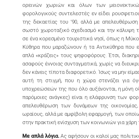
ορεινών χωριών και όλων των μειονεκτικ
φορολογικούς συντελεστές εν είδει ρουσφετιού
της δεκαετίας του ’90, αλλά με απελευθέρωση
σωστό χωροταξικό σχεδιασμό και την κάλυψη τ
σε ένα κορεσμένο τουριστικά νησί, όπως η Μύκον
Κύθηρα που μαραζώνουν ή τα Αντικύθηρα που ερ
απλά «κράζεις» τους ψηφοφόρους. Έτσι, διακηρ
ασαφούς έννοιας συνταγματικά, χωρίς να διευκρι
δεν κάνεις τίποτα διαφορετικό. Ίσως να μην είμα
αυτή τη στιγμή, που η χώρα στενάζει για 
υποχρεώσεών της που όλο αυξάνονται, η μόνη οδ
παρόμοιες ανάγκες) είναι η ελάφρυνση των φορ
απελευθέρωση των δυνάμεων της οικονομίας, 
ωραίους, αλλά με αμφίβολη εφαρμογή, των οποί
στην πρακτική ενίσχυση των κοινωνιών για χάρη 
Με απλά λόγια.
Ας αφήσουν οι καλοί μας πολιτικ