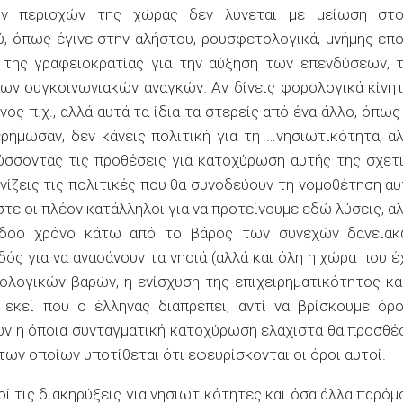
ών περιοχών της χώρας δεν λύνεται με μείωση στο
, όπως έγινε στην αλήστου, ρουσφετολογικά, μνήμης επ
 της γραφειοκρατίας για την αύξηση των επενδύσεων, 
ων συγκοινωνιακών αναγκών. Αν δίνεις φορολογικά κίνη
ος π.χ., αλλά αυτά τα ίδια τα στερείς από ένα άλλο, όπως
ήμωσαν, δεν κάνεις πολιτική για τη …νησιωτικότητα, α
ύσσοντας τις προθέσεις για κατοχύρωση αυτής της σχετ
νίζεις τις πολιτικές που θα συνοδεύουν τη νομοθέτηση αυ
στε οι πλέον κατάλληλοι για να προτείνουμε εδώ λύσεις, α
όγδοο χρόνο κάτω από το βάρος των συνεχών δανεια
ός για να ανασάνουν τα νησιά (αλλά και όλη η χώρα που έ
ολογικών βαρών, η ενίσχυση της επιχειρηματικότητος κα
εκεί που ο έλληνας διαπρέπει, αντί να βρίσκουμε όρ
ων η όποια συνταγματική κατοχύρωση ελάχιστα θα προσθέ
των οποίων υποτίθεται ότι εφευρίσκονται οι όροι αυτοί.
οί τις διακηρύξεις για νησιωτικότητες και όσα άλλα παρόμ