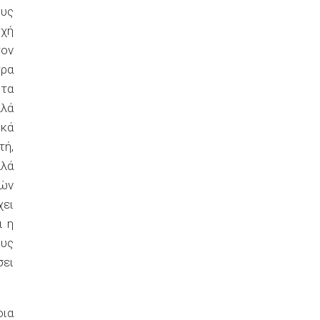
υς
οχή
τον
τρα
 τα
λλά
ικά
τή,
λλά
κών
χει
ι η
ους
σει
οια