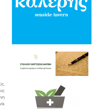
ύς,
ους
ένη
ναι