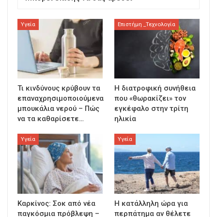
Υγεία
Επιστήμη _Τεχνολογία
Τι κινδύνους κρύβουν τα
Η διατροφική συνήθεια
επαναχρησιμοποιούμενα
που «θωρακίζει» τον
μπουκάλια νερού – Πώς
εγκέφαλο στην τρίτη
να τα καθαρίσετε…
ηλικία
Υγεία
Υγεία
Καρκίνος: Σοκ από νέα
Η κατάλληλη ώρα για
παγκόσμια πρόβλεψη –
περπάτημα αν θέλετε