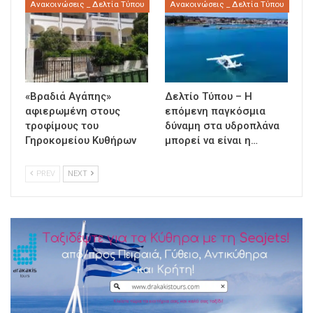
Ανακοινώσεις _ Δελτία Τύπου
Ανακοινώσεις _ Δελτία Τύπου
«Βραδιά Αγάπης»
Δελτίο Τύπου – Η
αφιερωμένη στους
επόμενη παγκόσμια
τροφίμους του
δύναμη στα υδροπλάνα
Γηροκομείου Κυθήρων
μπορεί να είναι η…
PREV
NEXT