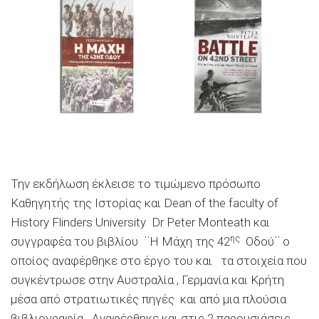
Την εκδήλωση έκλεισε το τιμώμενο πρόσωπο
Καθηγητής της Ιστορίας και Dean of the faculty of
History Flinders University Dr Peter Monteath και
ης
συγγραφέα του βιβλίου ΄΄Η Μάχη της 42
Οδού΄΄ ο
οποίος αναφέρθηκε στο έργο του και τα στοιχεία που
συγκέντρωσε στην Αυστραλία , Γερμανία και Κρήτη
μέσα από στρατιωτικές πηγές και από μια πλούσια
βιβλιογραφία . Αναφέρθηκε και στις 2 παρουσιάσεις