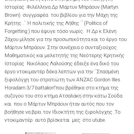
Ιστορίας Φιλέλληνα Δρ Μάρτυν Μπράουν (Μartyn
Brown) συγγραφέα του βιβλίου για την Μάχη της
Κρήτης .΄΄ Η πολιτικής της Λήθης ΄΄ (Politics of
Forgetting ) που έφυγε τόσο νωρίς. Η Δρ κ Ελένη
Ζάχου μίλησε για την προσωπικότητα και το έργο του
Μάρτυν Μπράουν. Στην συνέχεια ο συνταξιούχος
Μαθηματικός και μελετητής της Νεότερης Κρητικής
Ιστορίας Νικόλαος Λαλούσης έδειξε ένα δικό του
έργο ντοκιμαντέρ δέκα λεπτών για την ΄΄Σπασμένη
ξιφολόγχη του στρατιώτη των ΑΝΖΑC Gordon Ιlles
Horadam 3/7 battalion’’που βρέθηκε στο κτήμα της
συζύγου του στο κτήμα Ατσαλάκη στην κάτω Σούδα
και που ο Μάρτυν Μπράουν ήταν αυτός που τον
βοήθησε να βρει τον Ιδιοκτήτη της ξιφολόγχης .Το
ντοκιμαντέρ αυτό βρίσκεται μες στο utube.