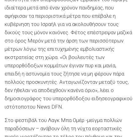
ιδιαίτερα μετά από έναν χρόνον πανδημίας, που
αψήφισαν τα περιοριστικά μέτρα που επέβαλε η
κυβέρνηση του Ισραήλ για να ακολουθήσουν τους
δικούς τους μόνον κανόνες. Φέτος επέστρεψαν μαζικά
στο όρος Μερόν μετά την άρση των περισσότερων
μέτρων λόγω της επιτυχημένης εμβολιαστικής
εκστρατείας στη χώρα. «Οι βουλευτές των
υπερορθόδοξων κομμάτων έγιναν πυρ και μανία,
επειδή η αστυνομία τους ζήτησε να μη φέρουν πάρα
πολλούς προσκυνητές. Ανταγωνίζονταν μεταξύ τους,
δεν ήθελαν να αποδεχθούν κανένα όριο», λέει ο
δημοσιογράφος του υπερορθόδοξου ειδησεογραφικού
ιστότοποτου News DFN.
Στο φεστιβάλ του Λαγκ Μπα Ομέρ -μείγμα πολλών
παραδόσεων – ανάβουν όλη τη νύχτα εορταστικές
πυρές γιορτάζοντας το τέλος του πένθους και την