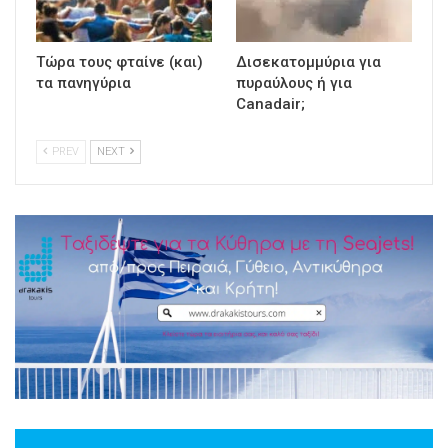
Τώρα τους φταίνε (και)
Δισεκατομμύρια για
τα πανηγύρια
πυραύλους ή για
Canadair;
PREV
NEXT