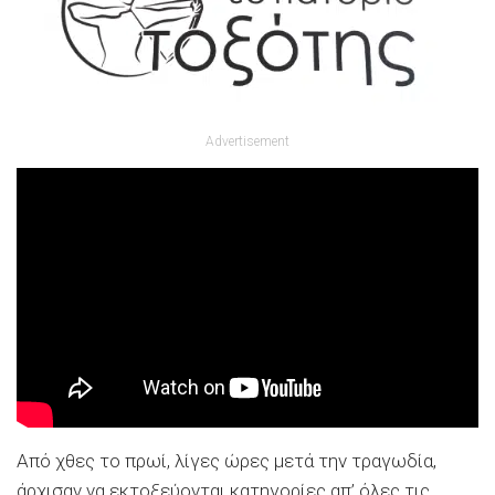
Advertisement
Από χθες το πρωί, λίγες ώρες μετά την τραγωδία,
άρχισαν να εκτοξεύονται κατηγορίες απ’ όλες τις