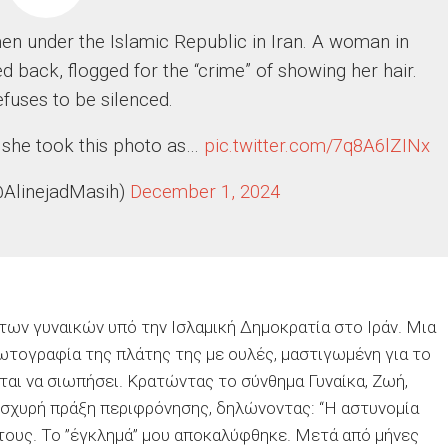
women under the Islamic Republic in Iran. A woman in
d back, flogged for the “crime” of showing her hair.
efuses to be silenced.
 she took this photo as…
pic.twitter.com/7q8A6lZINx
(@AlinejadMasih)
December 1, 2024
των γυναικών υπό την Ισλαμική Δημοκρατία στο Ιράν. Μια
ωτογραφία της πλάτης της με ουλές, μαστιγωμένη για το
είται να σιωπήσει. Κρατώντας το σύνθημα Γυναίκα, Ζωή,
ισχυρή πράξη περιφρόνησης, δηλώνοντας: “Η αστυνομία
 τους. Το ”έγκλημά” μου αποκαλύφθηκε. Μετά από μήνες