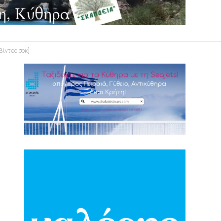
βίντεο σοκ]