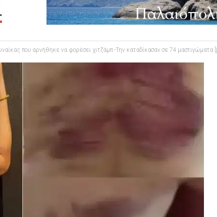
υναίκας που αρνήθηκε να φορέσει χιτζάμπ -Την καταδίκασαν σε 74 μαστιγώματα [