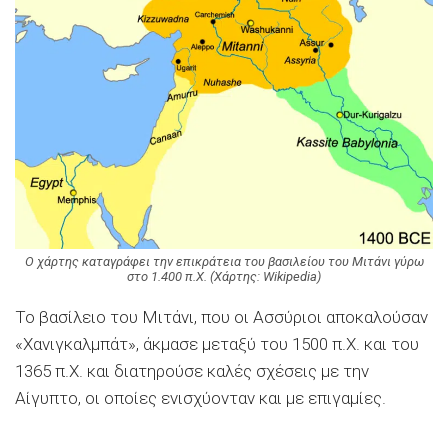
Ο χάρτης καταγράφει την επικράτεια του βασιλείου του Μιτάνι γύρω
στο 1.400 π.Χ. (Χάρτης: Wikipedia)
Το βασίλειο του Μιτάνι, που οι Ασσύριοι αποκαλούσαν
«Χανιγκαλμπάτ», άκμασε μεταξύ του 1500 π.Χ. και του
1365 π.Χ. και διατηρούσε καλές σχέσεις με την
Αίγυπτο, οι οποίες ενισχύονταν και με επιγαμίες.