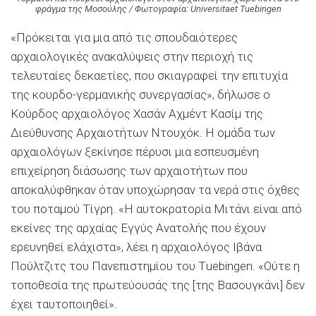
φράγμα της Μοσούλης / Φωτογραφία: Universitaet Tuebingen
«Πρόκειται για μια από τις σπουδαιότερες
αρχαιολογικές ανακαλύψεις στην περιοχή τις
τελευταίες δεκαετίες, που σκιαγραφεί την επιτυχία
της κουρδο-γερμανικής συνεργασίας», δήλωσε ο
Κούρδος αρχαιολόγος Χασάν Αχμέντ Κασίμ της
Διεύθυνσης Αρχαιοτήτων Ντουχόκ. H oμάδα των
αρχαιολόγων ξεκίνησε πέρυσι μια εσπευσμένη
επιχείρηση διάσωσης των αρχαιοτήτων που
αποκαλύφθηκαν όταν υποχώρησαν τα νερά στις όχθες
του ποταμού Τίγρη. «Η αυτοκρατορία Μιτάνι είναι από
εκείνες της αρχαίας Εγγύς Ανατολής που έχουν
ερευνηθεί ελάχιστα», λέει η αρχαιολόγος Ιβάνα
Πούλτζιτς του Πανεπιστημίου του Τuebingen. «Ούτε η
τοποθεσία της πρωτεύουσάς της [της Βασουγκάνι] δεν
έχει ταυτοποιηθεί».