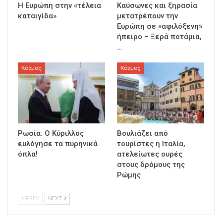
Η Ευρώπη στην «τέλεια
Καύσωνες και ξηρασία
καταιγίδα»
μετατρέπουν την
Ευρώπη σε «αφιλόξενη»
ήπειρο – Ξερά ποτάμια,
…
Κόσμος
Κόσμος
Ρωσία: Ο Κύριλλος
Βουλιάζει από
ευλόγησε τα πυρηνικά
τουρίστες η Ιταλία,
όπλα!
ατελείωτες ουρές
στους δρόμους της
Ρώμης
PREV
NEXT