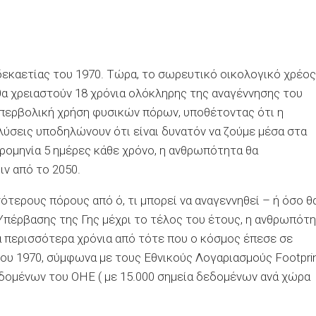
δεκαετίας του 1970. Τώρα, το σωρευτικό οικολογικό χρέος
 θα χρειαστούν 18 χρόνια ολόκληρης της αναγέννησης του
 υπερβολική χρήση φυσικών πόρων, υποθέτοντας ότι η
λύσεις υποδηλώνουν ότι είναι δυνατόν να ζούμε μέσα στα
ρομηνία 5 ημέρες κάθε χρόνο, η ανθρωπότητα θα
ν από το 2050.
τερους πόρους από ό, τι μπορεί να αναγεννηθεί – ή όσο θ
 Υπέρβασης της Γης μέχρι το τέλος του έτους, η ανθρωπότ
α περισσότερα χρόνια από τότε που ο κόσμος έπεσε σε
του 1970, σύμφωνα με τους Εθνικούς Λογαριασμούς Footpri
εδομένων του ΟΗΕ ( με 15.000 σημεία δεδομένων ανά χώρα