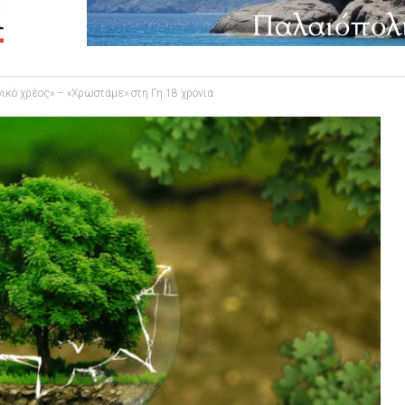
ικό χρέος» – «Χρωστάμε» στη Γη 18 χρόνια