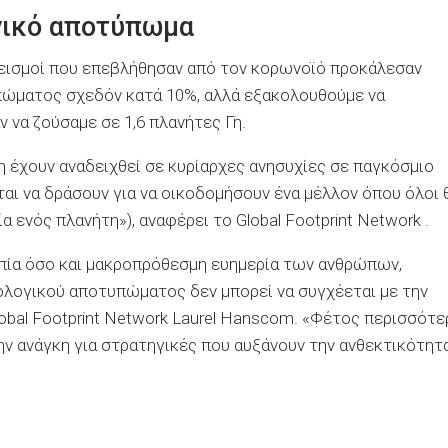
γικό αποτύπωμα
λεισμοί που επεβλήθησαν από τον κορωνοϊό προκάλεσαν
πώματος σχεδόν κατά 10%, αλλά εξακολουθούμε να
 να ζούσαμε σε 1,6 πλανήτες Γη.
η έχουν αναδειχθεί σε κυρίαρχες ανησυχίες σε παγκόσμιο
αι να δράσουν για να οικοδομήσουν ένα μέλλον όπου όλοι 
 ενός πλανήτη»), αναφέρει το Global Footprint Network .
οπία όσο και μακροπρόθεσμη ευημερία των ανθρώπων,
ολογικού αποτυπώματος δεν μπορεί να συγχέεται με την
bal Footprint Network Laurel Hanscom. «Φέτος περισσότε
την ανάγκη για στρατηγικές που αυξάνουν την ανθεκτικότητ