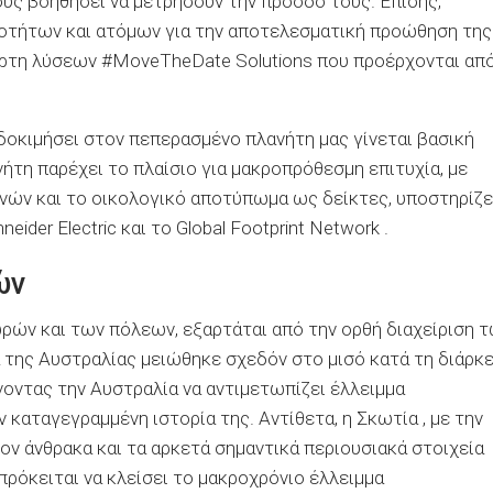
τους βοηθήσει να μετρήσουν την πρόοδό τους. Επίσης,
οτήτων και ατόμων για την αποτελεσματική προώθηση της
άρτη λύσεων #MoveTheDate Solutions που προέρχονται απ
δοκιμήσει στον πεπερασμένο πλανήτη μας γίνεται βασική
νήτη παρέχει το πλαίσιο για μακροπρόθεσμη επιτυχία, με
ών και το οικολογικό αποτύπωμα ως δείκτες, υποστηρίζε
ider Electric και το Global Footprint Network .
ών
ωρών και των πόλεων, εξαρτάται από την ορθή διαχείριση 
της Αυστραλίας μειώθηκε σχεδόν στο μισό κατά τη διάρκε
νοντας την Αυστραλία να αντιμετωπίζει έλλειμμα
καταγεγραμμένη ιστορία της. Αντίθετα, η Σκωτία , με την
ον άνθρακα και τα αρκετά σημαντικά περιουσιακά στοιχεία
πρόκειται να κλείσει το μακροχρόνιο έλλειμμα