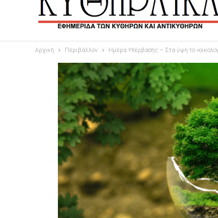
Αρχική
Περιβάλλον
Ημέρα Υπέρβασης – Στα ύψη το «οικολογ