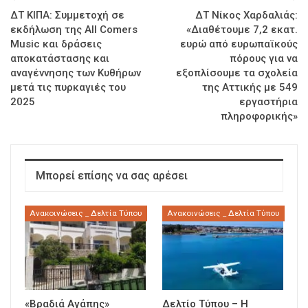
ΔΤ ΚΙΠΑ: Συμμετοχή σε
ΔΤ Νίκος Χαρδαλιάς:
εκδήλωση της All Comers
«Διαθέτουμε 7,2 εκατ.
Music και δράσεις
ευρώ από ευρωπαϊκούς
αποκατάστασης και
πόρους για να
αναγέννησης των Κυθήρων
εξοπλίσουμε τα σχολεία
μετά τις πυρκαγιές του
της Αττικής με 549
2025
εργαστήρια
πληροφορικής»
Μπορεί επίσης να σας αρέσει
Ανακοινώσεις _ Δελτία Τύπου
Ανακοινώσεις _ Δελτία Τύπου
«Βραδιά Αγάπης»
Δελτίο Τύπου – Η