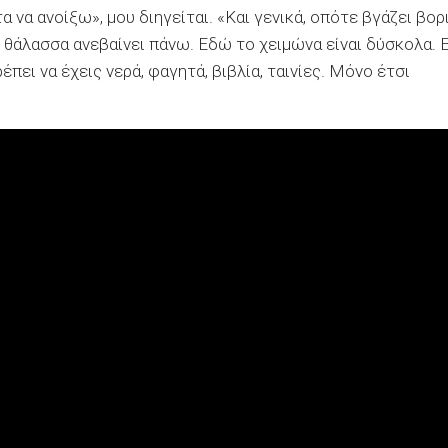
να ανοίξω», μου διηγείται. «Και γενικά, οπότε βγάζει βορι
η θάλασσα ανεβαίνει πάνω. Εδώ το χειμώνα είναι δύσκολα. 
έπει να έχεις νερά, φαγητά, βιβλία, ταινίες. Μόνο έτσι