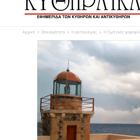
Αρχική
Επικαιρότητα
Η γειτονιά μας
Η ζωή ενός φαροφύλ