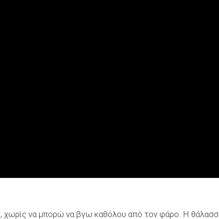
ς, χωρίς να μπορώ να βγω καθόλου από τον φάρο. Η θάλασσ