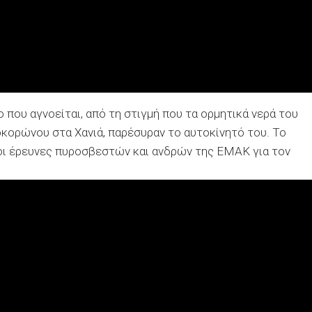
ο που αγνοείται, από τη στιγμή που τα ορμητικά νερά του
κορώνου στα Χανιά, παρέσυραν το αυτοκίνητό του. Το
 οι έρευνες πυροσβεστών και ανδρών της ΕΜΑΚ για τον