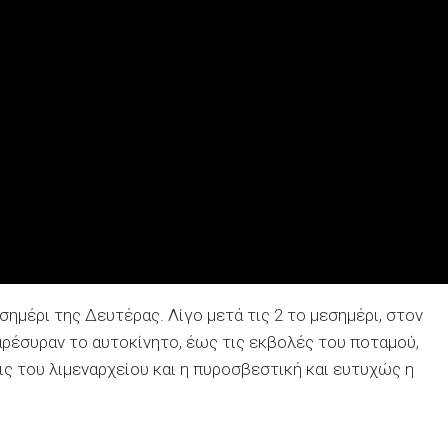
ημέρι της Δευτέρας. Λίγο μετά τις 2 το μεσημέρι, στον
αρέσυραν το αυτοκίνητο, έως τις εκβολές του ποταμού,
ς του λιμεναρχείου και η πυροσβεστική και ευτυχώς η