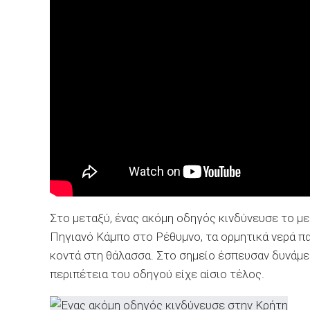
Στο μεταξύ, ένας ακόμη οδηγός κινδύνευσε το μεσ
Πηγιανό Κάμπο στο Ρέθυμνο, τα ορμητικά νερά π
κοντά στη θάλασσα. Στο σημείο έσπευσαν δυνάμει
περιπέτεια του οδηγού είχε αίσιο τέλος.