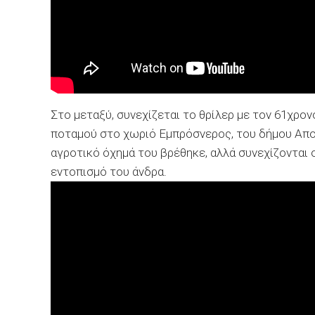
Στο μεταξύ, συνεχίζεται το θρίλερ με τον 61χρον
ποταμού στο χωριό Εμπρόσνερος, του δήμου Απο
αγροτικό όχημά του βρέθηκε, αλλά συνεχίζονται
εντοπισμό του άνδρα.