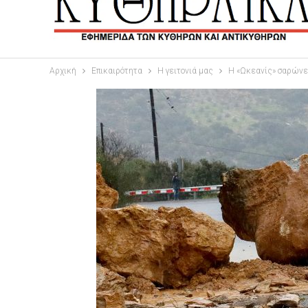
Αρχική
Επικαιρότητα
Η γειτονιά μας
Η «Ωκεανίς» σαρώνει