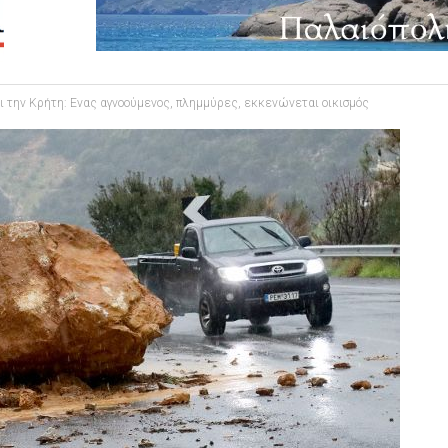
 την Κρήτη: Ενας αγνοούμενος, πλημμύρες, εκκενώνεται οικισμός