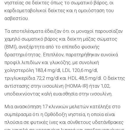
νηστείας σε δείκτες όπως το σωματικό βάρος, οι
καρδιομεταβολικοί δείκτες και η ομοιόσταση του
ασβεστίου.
Τα αποτελέσματα έδειξαν ότι οι μοναχοί παρουσίαζαν
χαμηλό σωματικό βάρος και δείκτη μάζας σώματος
(BMI), ανεξάρτητα από το επίπεδο φυσικής
δραστηριότητας. Επιπλέον, παρατηρήθηκαν ευνοϊκά
προφίλ λιπιδίων και γλυκόζης, με συνολική
χοληστερόλη 183,4 mg/dl, LDL 120,6 mg/dl,
τριγλυκερίδια 72,2 mg/dl και HDL 48,5 mg/dl. Ο δείκτης
αντίστασης στην ινσουλίνη (HOMA-IR) ήταν 1,02,
υποδεικνύοντας καλή ευαισθησία στην ινσουλίνη.
Μια ανασκόπηση 17 κλινικών μελετών κατέληξε στο
συμπέρασμα ότι η Ορθόδοξη νηστεία, η οποία είναι
πλούσια σε φυτικές ίνες και σύνθετους υδατάνθρακες