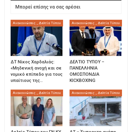
Μπορεί επίσης να σας αρέσει
Ανακοινώσεις _ Δελτία Τύπου
Ανακοινώσεις _ Δελτία Τύπου
ΔΤ Νίκος Χαρδαλιάς:
ΔΕΛΤΙΟ ΤΥΠΟΥ –
«Μηδενική ανοχή και σε
ΠΑΝΕΛΛΗΝΙΑ
νομικό επίπεδο για τους
ΟΜΟΣΠΟΝΔΙΑ
υπαίτιους της…
KICKBOXING
Ανακοινώσεις _ Δελτία Τύπου
Ανακοινώσεις _ Δελτία Τύπου
Δελτίο Τύπου του ΓΝ ΚΥ
ΔΤ – Έμπρακτη αγάπη