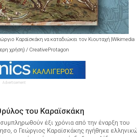
εώργιο Καραϊσκάκη να καταδιώκει τον Κιουταχή |Wikimedia
η χρήση) / CreativeProtagon
Advertisement
 θρύλος του Καραϊσκάκη
ν συμπληρωθούν έξι χρόνια από την έναρξη του
ησο, ο Γεώργιος Καραϊσκάκης ηγήθηκε ελληνικ