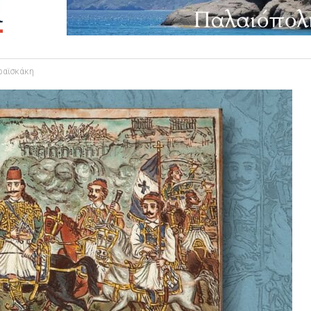
αραϊσκάκη