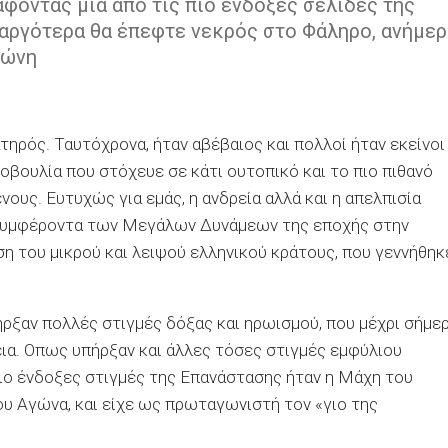
φοντας μία από τις πιο ένδοξες σελίδες της
 αργότερα θα έπεφτε νεκρός στο Φάληρο, ανήμερ
τώνη
τηρός. Ταυτόχρονα, ήταν αβέβαιος και πολλοί ήταν εκείνοι
οβουλία που στόχευε σε κάτι ουτοπικό και το πιο πιθανό
ένους. Ευτυχώς για εμάς, η ανδρεία αλλά και η απελπισία
 συμφέροντα των Μεγάλων Δυνάμεων της εποχής στην
η του μικρού και λειψού ελληνικού κράτους, που γεννήθηκ
ήρξαν πολλές στιγμές δόξας και ηρωισμού, που μέχρι σήμε
εια. Οπως υπήρξαν και άλλες τόσες στιγμές εμφύλιου
ιο ένδοξες στιγμές της Επανάστασης ήταν η Μάχη του
ου Αγώνα, και είχε ως πρωταγωνιστή τον «γιο της