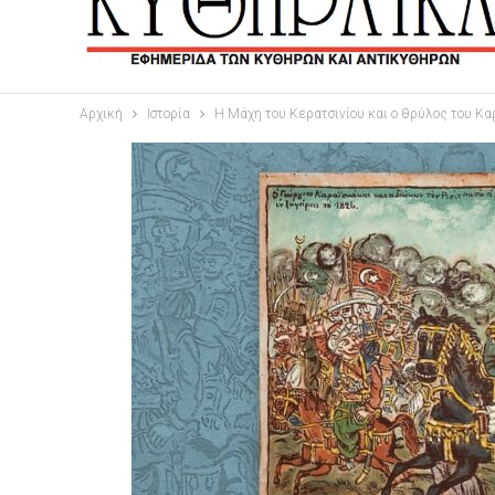
Αρχική
Ιστορία
Η Μάχη του Κερατσινίου και ο θρύλος του Κ