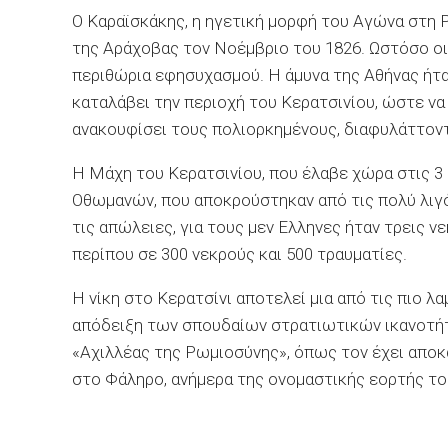
Ο Καραϊσκάκης, η ηγετική μορφή του Αγώνα στη 
της Αράχοβας τον Νοέμβριο του 1826. Ωστόσο οι
περιθώρια εφησυχασμού. Η άμυνα της Αθήνας ήτα
καταλάβει την περιοχή του Κερατσινίου, ώστε ν
ανακουφίσει τους πολιορκημένους, διαφυλάττον
Η Μάχη του Κερατσινίου, που έλαβε χώρα στις 3
Οθωμανών, που αποκρούστηκαν από τις πολύ λιγό
τις απώλειες, για τους μεν Ελληνες ήταν τρεις ν
περίπου σε 300 νεκρούς και 500 τραυματίες.
Η νίκη στο Κερατσίνι αποτελεί μια από τις πιο 
απόδειξη των σπουδαίων στρατιωτικών ικανοτήτ
«Αχιλλέας της Ρωμιοσύνης», όπως τον έχει αποκ
στο Φάληρο, ανήμερα της ονομαστικής εορτής του