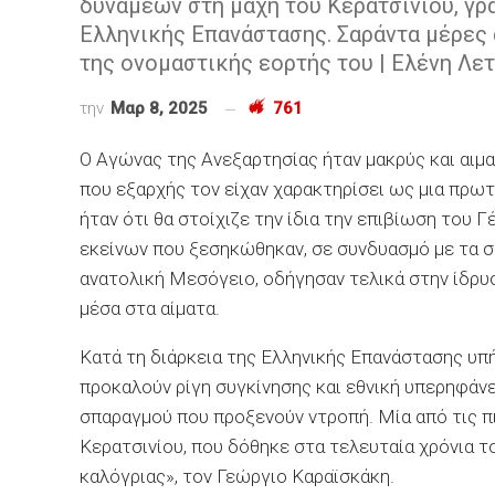
δυνάμεων στη μάχη του Κερατσινίου, γρά
Ελληνικής Επανάστασης. Σαράντα μέρες
της ονομαστικής εορτής του | Ελένη Λε
την
Μαρ 8, 2025
761
Ο Αγώνας της Ανεξαρτησίας ήταν μακρύς και αιμα
που εξαρχής τον είχαν χαρακτηρίσει ως μια πρωτ
ήταν ότι θα στοίχιζε την ίδια την επιβίωση του Γ
εκείνων που ξεσηκώθηκαν, σε συνδυασμό με τα
ανατολική Μεσόγειο, οδήγησαν τελικά στην ίδρυσ
μέσα στα αίματα.
Κατά τη διάρκεια της Ελληνικής Επανάστασης υπ
προκαλούν ρίγη συγκίνησης και εθνική υπερηφάν
σπαραγμού που προξενούν ντροπή. Μία από τις π
Κερατσινίου, που δόθηκε στα τελευταία χρόνια τ
καλόγριας», τον Γεώργιο Καραϊσκάκη.