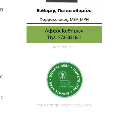
α
Advertisement
ε
ρα
ΣΤΗΡΙΞΤΕ ΤΙΣ ΔΡΑΣΕΙΣ ΤΟΥ ΚΙΠΑ