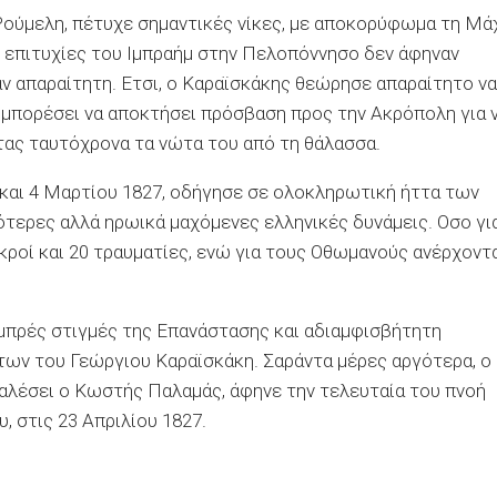
Ρούμελη, πέτυχε σημαντικές νίκες, με αποκορύφωμα τη Μά
 επιτυχίες του Ιμπραήμ στην Πελοπόννησο δεν άφηναν
ν απαραίτητη. Ετσι, ο Καραϊσκάκης θεώρησε απαραίτητο να
α μπορέσει να αποκτήσει πρόσβαση προς την Ακρόπολη για 
τας ταυτόχρονα τα νώτα του από τη θάλασσα.
 και 4 Μαρτίου 1827, οδήγησε σε ολοκληρωτική ήττα των
τερες αλλά ηρωικά μαχόμενες ελληνικές δυνάμεις. Οσο γι
εκροί και 20 τραυματίες, ενώ για τους Οθωμανούς ανέρχοντ
λαμπρές στιγμές της Επανάστασης και αδιαμφισβήτητη
ων του Γεώργιου Καραϊσκάκη. Σαράντα μέρες αργότερα, ο
αλέσει ο Κωστής Παλαμάς, άφηνε την τελευταία του πνοή
, στις 23 Απριλίου 1827.