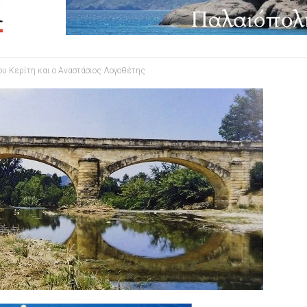
ου Κερίτη και ο Αναστάσιος Λογοθέτης