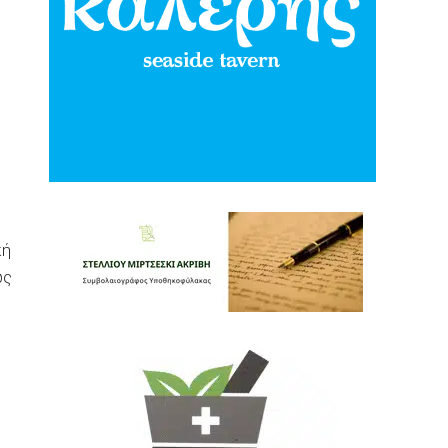
κή
ώς