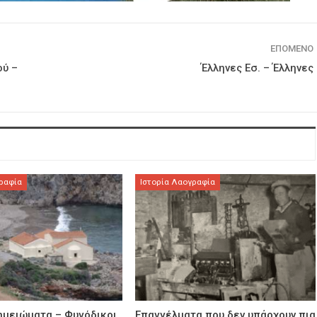
ΕΠΌΜΕΝΟ
ού –
Έλληνες Εσ. – Έλληνες 
ραφία
Ιστορία Λαογραφία
ημειώματα – Φυγόδικοι
Επαγγέλματα που δεν υπάρχουν πια