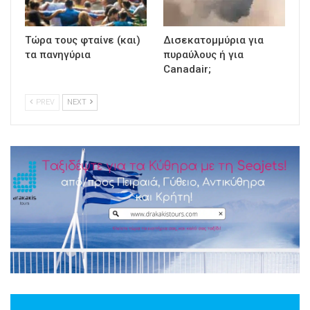
Τώρα τους φταίνε (και)
Δισεκατομμύρια για
τα πανηγύρια
πυραύλους ή για
Canadair;
PREV
NEXT