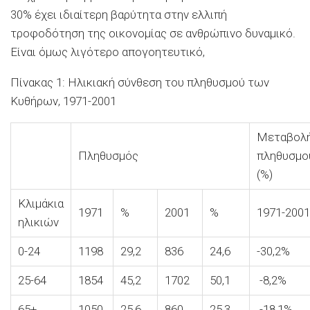
30% έχει ιδιαίτερη βαρύτητα στην ελλιπή
τροφοδότηση της οικονομίας σε ανθρώπινο δυναμικό.
Είναι όμως λιγότερο απογοητευτικό,
Πίνακας 1: Ηλικιακή σύνθεση του πληθυσμού των
Κυθήρων, 1971-2001
Μεταβολ
Πληθυσμός
πληθυσμο
(%)
Κλιμάκια
1971
%
2001
%
1971-2001
ηλικιών
0-24
1198
29,2
836
24,6
-30,2%
25-64
1854
45,2
1702
50,1
-8,2%
65+
1050
25,6
860
25,3
-18,1%