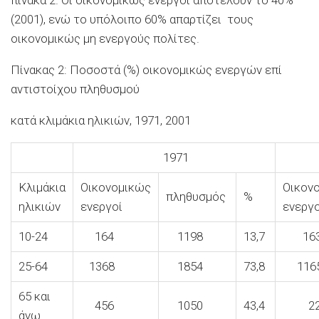
(2001), ενώ το υπόλοιπο 60% απαρτίζει τους
οικονομικώς μη ενεργούς πολίτες.
Πίνακας 2: Ποσοστά (%) οικονομικώς ενεργών επί
αντιστοίχου πληθυσμού
κατά κλιμάκια ηλικιών, 1971, 2001
1971
2
Κλιμάκια
Οικονομικώς
Οικον
πληθυσμός
%
ηλικιών
ενεργοί
ενεργο
10-24
164
1198
13,7
16
25-64
1368
1854
73,8
116
65 και
456
1050
43,4
2
άνω