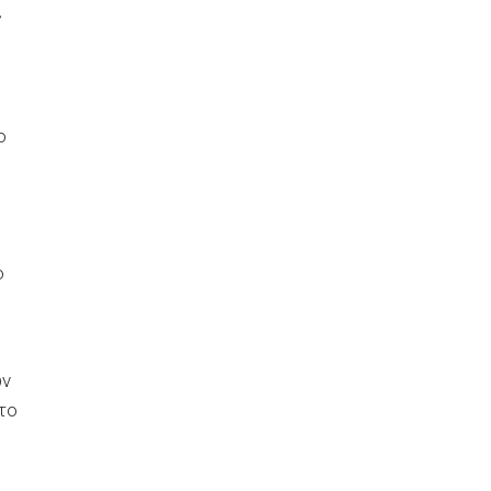
ς
ο
ο
ων
το