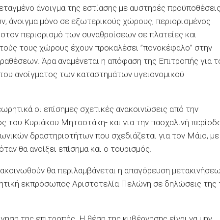
τεταγμένο άνοιγμα της εστίασης με αυστηρές προϋποθέσει
ν, άνοιγμα μόνο σε εξωτερικούς χώρους, περιορισμένος
 στον περιορισμό των συναθροίσεων σε πλατείες και
αυτούς τους χώρους έχουν προκαλέσει ”πονοκέφαλο” στην
παραθέσεων. Άρα αναμένεται η απόφαση της Επιτροπής για τ
η του ανοίγματος των καταστημάτων υγειονομικού
εωρητικά οι επίσημες σχετικές ανακοινώσεις από την
ς του Κυριάκου Μητσοτάκη- και για την πασχαλινή περίοδ
ινωνικών δραστηριοτήτων που σχεδιάζεται για τον Μάιο, με
ταν θα ανοίξει επίσημα και ο τουρισμός.
ανακοινωθούν θα περιλαμβάνεται η απαγόρευση μετακινήσε
ρνητική εκπρόσωπος Αριστοτελία Πελώνη σε δηλώσεις της 
γηση της επιτροπής. Η θέση της κυβέρνησης είναι να μην