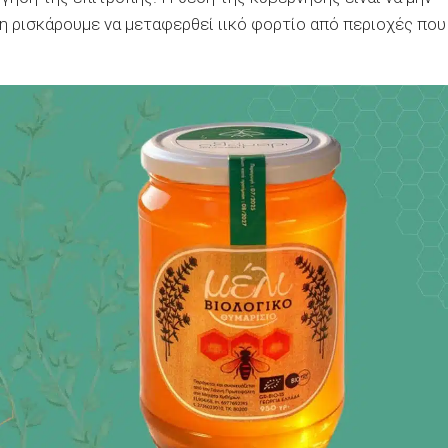
μη ρισκάρουμε να μεταφερθεί ιικό φορτίο από περιοχές που