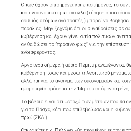
Όπως έχουν επισημάνει και επιστήμονες, το συν
και υγειονομικά πρωτόκολλα (τήρηση αποστάσεω
αριθμός ατόμων ανά τραπέζι) μπορεί να βοηθήσει
παραλίες. Μην ξεχνάμε ότι οι συναθροίσεις σε 
κυβέρνηση και έχουν γίνει αιτία πολιτικών αντι
αν θα δώσει το ”πράσινο φως” για την επίσπευσ
ενδιαφέροντος.
Αργότερα σήμερα ή αύριο Πέμπτη, αναμένονται θ
κυβέρνηση -ίσως και μέσω τηλεοπτικού μηνύματο
αλλά και για το άνοιγμα των οικονομικών και κο
ημερομηνία ορόσημο την 14η του επόμενου μήνα, ό
Το βέβαιο είναι ότι μεταξύ των μέτρων που θα 
για το Πάσχα, κάτι που επιβεβαίωσε και η κυβε
πρωί (ΣΚΑΪ).
Όπως είπε η κ. Πελώνη, «θα περιμένουμε την εισή