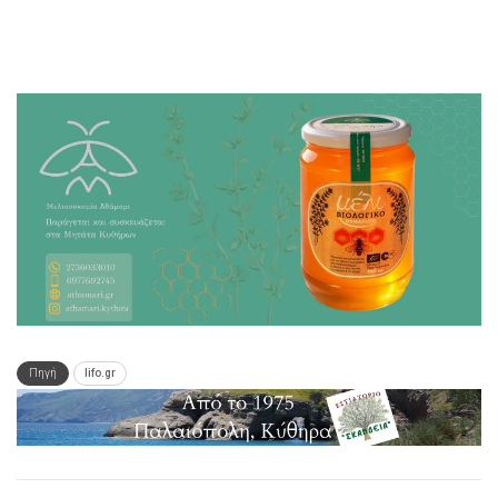
Πηγή
lifo.gr