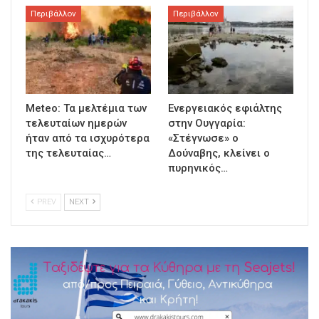
Περιβάλλον
Περιβάλλον
Meteo: Τα μελτέμια των
Ενεργειακός εφιάλτης
τελευταίων ημερών
στην Ουγγαρία:
ήταν από τα ισχυρότερα
«Στέγνωσε» ο
της τελευταίας…
Δούναβης, κλείνει ο
πυρηνικός…
PREV
NEXT