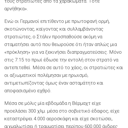
τους στρατιώτες από τα χαρακώματα. Τότε
αρνήθηκα».
Ενώ οι Γερμανοί επιτίθεντο με πρωτοφανή ορμή,
σκοτώνοντας, καίγοντας και συλλαμβάνοντας
στρατιώτες, ο Στάλιν προσπαθούσε ακόμη να
σταματήσει αυτό που θεωρούσε ότι ήταν απλώς μια
«πρόκληση» για να ξεκινήσει διαπραγματεύσεις. Μόνο
στις 7:15 το πρωί έδωσε την εντολή στον στρατό να
αντεπιτεθεί. Μέσα σε αυτό το χάος, οι στρατιώτες και
οι αξιωματικοί πολέμησαν με ηρωισμό,
αντιμετωπίζοντας όμως έναν ασταμάτητο και
αποφασισμένο εχθρό.
Μέσα σε μόλις μία εβδομάδα η Βέρμαχτ είχε
προελάσει 300 χλμ. μέσα στο σοβιετικό έδαφος, είχε
καταστρέψει 4.000 αεροσκάφη και είχε σκοτώσει,
αιχμαλωτίσει ή τραυματίσει περίπου 600.000 άνδρες