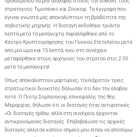
προκειμένου να μην αναλάβει ο ίδιος την ευθύνη: τους
στρατηγούς Τιμοσένκο και Ζούκοφ. Τα έγγραφα που
έγιναν γνωστά μάς αποκαλύπτουν τη βραδύτητα της
σοβιετικής μηχανής. Η διαταγή εκδόθηκε τριάντα
λεπτά μετά τα μεσάνυχτα, παραλήφθηκε από το
Κέντρο Κρυπτογράφησης του Γενικού Επιτελείου μετά
από μία ώρα και 15 λεπτά, ενώ στη συνέχεια
μεταφέρθηκε στους αρχηγούς του στρατού στις 2.35
μετά τα μεσάνυχτα!
Οπως αποκαλύπτουν μαρτυρίες, τουλάχιστον τρεις
στρατιωτικοί διοικητές δήλωσαν ότι δεν την έλαβαν
ποτέ. Ο Πιότρ Σομπενίκοφ, επικεφαλής της 8ης
Μεραρχίας, δήλωσε ότι οι διαταγές ήταν αντιφατικές:
«Οι διαταγές ήρθαν, αλλά στη συνέχεια, έρχονταν
αντικρουόμενες διαταγές. Επιβεβαίωσα τις αρχικές
διαταγές αλλά σε κάποιο σημείο μου είπαν να αποσύρω