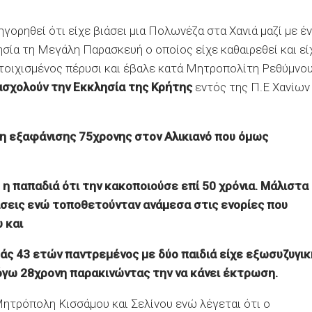
γορηθεί ότι είχε βιάσει μια Πολωνέζα στα Χανιά μαζί με έ
ησία τη Μεγάλη Παρασκευή ο οποίος είχε καθαιρεθεί και εί
τοιχισμένος πέρυσι και έβαλε κατά Μητροπολίτη Ρεθύμνο
σχολούν την Εκκλησία της Κρήτης
εντός της Π.Ε Χανίων
ση εξαφάνισης 75χρονης στον Αλικιανό που όμως
η παπαδιά ότι την κακοποιούσε επί 50 χρόνια. Μάλιστα
άσεις ενώ τοποθετούνταν ανάμεσα στις ενορίες που
 και
άς 43 ετών παντρεμένος με δύο παιδιά είχε εξωσυζυγικ
λόγω 28χρονη παρακινώντας την να κάνει έκτρωση.
Μητρόπολη Κισσάμου και Σελίνου ενώ λέγεται ότι ο