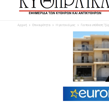
Αρχική
Επικαιρότητα
Η γειτονιά μας
Για ποια υπόθεση “ξύ