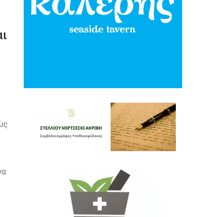
αι
ώς
να