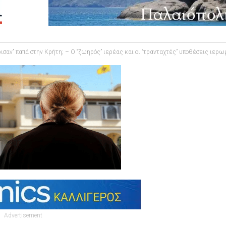
ρισαν” παπά στην Κρήτη; – Ο “ζωηρός” ιερέας και οι “τρανταχτές” υποθέσεις ιερω
Advertisement