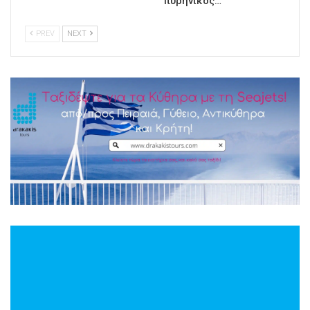
πυρηνικός…
PREV
NEXT