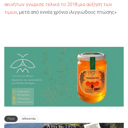
ακινήτων γνώρισε τελικά το 2018 μια αύξηση των
τιμών
, μετά από εννέα χρόνια ιλιγγιώδους πτώσης».
Πηγή
iefimerida