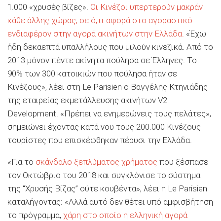
1.000 «χρυσές βίζες».
Οι Κινέζοι υπερτερούν μακράν
κάθε άλλης χώρας, σε ό,τι αφορά στο αγοραστικό
ενδιαφέρον στην αγορά ακινήτων στην Ελλάδα.
«Έχω
ήδη δεκαεπτά υπαλλήλους που μιλούν κινεζικά. Από το
2013 μόνον πέντε ακίνητα πούλησα σε Έλληνες. Το
90% των 300 κατοικιών που πούλησα ήταν σε
Κινέζους», λέει στη Le Parisien ο Βαγγέλης Κτηνιάδης
της εταιρείας εκμετάλλευσης ακινήτων V2
Development. «Πρέπει να ενημερώνεις τους πελάτες»,
σημειώνει έχοντας κατά νου τους 200.000 Κινέζους
τουρίστες που επισκέφθηκαν πέρυσι την Ελλάδα.
«Για το
σκάνδαλο ξεπλύματος χρήματος
που ξέσπασε
τον Οκτώβριο του 2018 και συγκλόνισε το σύστημα
της “Χρυσής Βίζας” ούτε κουβέντα», λέει η Le Parisien
καταλήγοντας: «Αλλά αυτό δεν θέτει υπό αμφισβήτηση
το πρόγραμμα,
χάρη στο οποίο η ελληνική αγορά