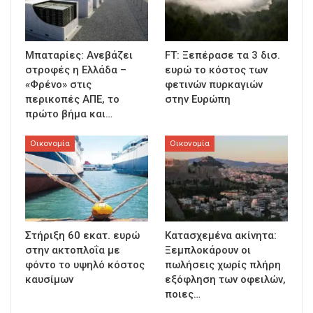
Μπαταρίες: Ανεβάζει
FT: Ξεπέρασε τα 3 δισ.
στροφές η Ελλάδα –
ευρώ το κόστος των
«Φρένο» στις
φετινών πυρκαγιών
περικοπές ΑΠΕ, το
στην Ευρώπη
πρώτο βήμα και…
Οικονομία
Οικονομία
Στήριξη 60 εκατ. ευρώ
Κατασχεμένα ακίνητα:
στην ακτοπλοΐα με
Ξεμπλοκάρουν οι
φόντο το υψηλό κόστος
πωλήσεις χωρίς πλήρη
καυσίμων
εξόφληση των οφειλών,
ποιες…