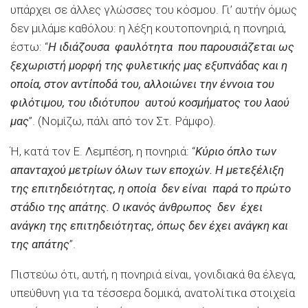
υπάρχει σε άλλες γλώσσες του κόσμου. Γι’ αυτήν όμως
δεν μιλάμε καθόλου: η λέξη κουτοπονηριά, η πονηριά,
έστω: “
Η ιδιάζουσα φαυλότητα που παρουσιάζεται ως
ξεχωριστή μορφή της φυλετικής μας εξυπνάδας και η
οποία, στον αντίποδά του, αλλοιώνει την έννοια του
φιλότιμου, του ιδιότυπου αυτού κοσμήματος του λαού
μας
”. (Νομίζω, πάλι από τον Στ. Ράμφο).
Ή, κατά τον Ε. Λεμπέση, η πονηριά: “
Κύριο όπλο των
απανταχού μετρίων όλων των εποχών. Η μετεξέλιξη
της επιτηδειότητας, η οποία δεν είναι παρά το πρώτο
στάδιο της απάτης. Ο ικανός άνθρωπος δεν έχει
ανάγκη της επιτηδειότητας, όπως δεν έχει ανάγκη και
της απάτης
”.
Πιστεύω ότι, αυτή, η πονηριά είναι, γονιδιακά θα έλεγα,
υπεύθυνη για τα τέσσερα δομικά, ανατολίτικα στοιχεία