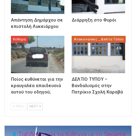
Απάντηση Δημάρχου σε
Διάρρηξη στο Φυρόι
επιστολή Λυκειάρχου
Κύθηρα
Ανακοινώσεις _ Δελτία Τύπου
Ποίος ευθύνεται για την
ΔΕΛΤΙΟ ΤΥΠΟΥ –
κραυγαλέα απαιδευσιά
Βανδαλισμός στην
αυτού του οδηγού;
Πατρίκιο Σχολή Καραβά
PREV
NEXT