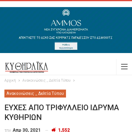
Αρχική
Ανακοινώσεις _ Δελτία Τύπου
Ανακοινώσεις _ Δελτία Τύπου
ΕΥΧΕΣ ΑΠΟ ΤΡΙΦΥΛΛΕΙΟ ΙΔΡΥΜΑ
ΚΥΘΗΡΙΩΝ
την
Απρ 30, 2021
1,552