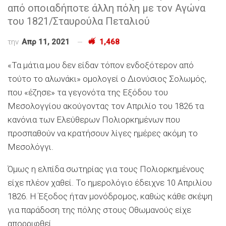
από οποιαδήποτε άλλη πόλη με τον Αγώνα
του 1821/Σταυρούλα Πεταλιού
την
Απρ 11, 2021
1,468
«Τα μάτια μου δεν είδαν τόπον ενδοξότερον από
τούτο το αλωνάκι» ομολογεί ο Διονύσιος Σολωμός,
που «έζησε» τα γεγονότα της Εξόδου του
Μεσολογγίου ακούγοντας τον Απριλίο του 1826 τα
κανόνια των Ελεύθερων Πολιορκημένων που
προσπαθούν να κρατήσουν λίγες ημέρες ακόμη το
Μεσολόγγι.
Όμως η ελπίδα σωτηρίας για τους Πολιορκημένους
είχε πλέον χαθεί. Το ημερολόγιο έδειχνε 10 Απριλίου
1826. Η Έξοδος ήταν μονόδρομος, καθώς κάθε σκέψη
για παράδοση της πόλης στους Οθωμανούς είχε
απορριφθεί.