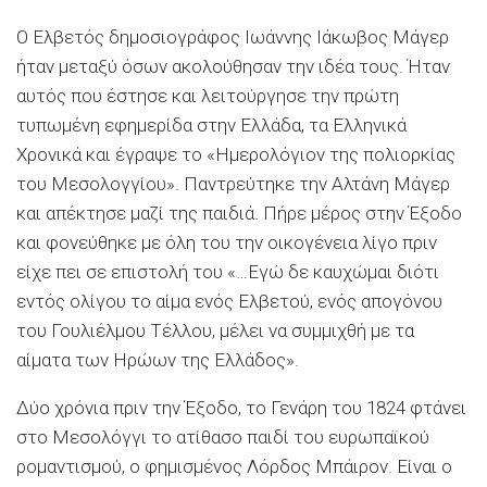
Ο Ελβετός δημοσιογράφος Ιωάννης Ιάκωβος Μάγερ
ήταν μεταξύ όσων ακολούθησαν την ιδέα τους. Ήταν
αυτός που έστησε και λειτούργησε την πρώτη
τυπωμένη εφημερίδα στην Ελλάδα, τα Ελληνικά
Χρονικά και έγραψε το «Ημερολόγιον της πολιορκίας
του Μεσολογγίου». Παντρεύτηκε την Αλτάνη Μάγερ
και απέκτησε μαζί της παιδιά. Πήρε μέρος στην Έξοδο
και φονεύθηκε με όλη του την οικογένεια λίγο πριν
είχε πει σε επιστολή του «…Εγώ δε καυχώμαι διότι
εντός ολίγου το αίμα ενός Ελβετού, ενός απογόνου
του Γουλιέλμου Τέλλου, μέλει να συμμιχθή με τα
αίματα των Ηρώων της Ελλάδος».
Δύο χρόνια πριν την Έξοδο, το Γενάρη του 1824 φτάνει
στο Μεσολόγγι το ατίθασο παιδί του ευρωπαϊκού
ρομαντισμού, ο φημισμένος Λόρδος Μπάιρον. Είναι ο