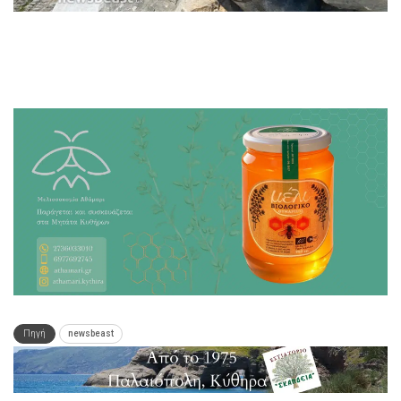
Πηγή
newsbeast