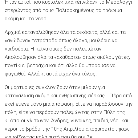
Ήταν αυτοί που κυριολεκτικά «έπνιξαν» το Μεσολόγγι,
στερώντας από τους Πολιορκημένους τα τρόφιμα
ακόμη και το νερό.
Αρχικά καταναλώθηκαν όλα τα οικόσιτα, αλλά και τα
«ανώδυνα» τετράποδα όπως άλογα, μουλάρια και
γαϊδούρια. Η πείνα όμως δεν πολεμιώταν.
Ακολούθησαν όλα τα «ακάθαρτα» όπως σκύλοι, γάτες,
ποντίκια, βατράχια και ότι άλλο θα μπορούσε να
φαγωθεί. Αλλά κι αυτά είχαν ένα τέλος.
Οι μαρτυρίες συγκλονίζουν όταν μιλούν για
κατανάλωση ακόμη και ανθρώπινης σάρκας… Πέρα από
εκεί έμενε μόνο μια απόφαση. Είτε να παραδώσουν την
πόλη, είτε να περάσουν πολεμώντας στην Πύλη της…
κι όποιοι γλίτωναν. Άνδρες, γυναίκες, παιδιά, νέοι και
γέροι το βράδυ της 10ης Απριλίου αποχαιρετίστηκαν,
γνωρίζοντας καλά αυτό που θα συμβεί.