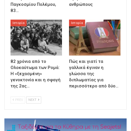
Παγκοσμίου Πολέμου,
ανθρώπους
83…
Ιστορία
Ιστορία
82 χρόνια από το
Πώς και γιατί τα
Ολοκαύτωμα των Ρομά:
γαλλικά έγιναν η
Η «ξεχασμένη»
γλώσσα της
γενοκτονία και η σφαγή
διπλωματίας για
της 2ας…
περισσότερο από δύο…
PREV
NEXT