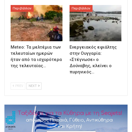
Περιβάλλον
Περιβάλλον
Meteo: Τα μελτέμια των
Ενεργειακός εφιάλτης
τελευταίων ημερών
στην Ουγγαρία:
ήταν από τα ισχυρότερα
«Στέγνωσε» ο
της τελευταίας…
Δούναβης, κλείνει ο
πυρηνικός…
PREV
NEXT