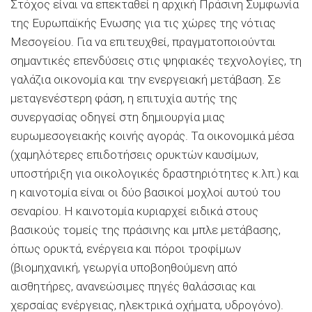
Στόχος είναι να επεκταθεί η αρχική Πράσινη Συμφωνία
της Ευρωπαϊκής Ενωσης για τις χώρες της νότιας
Μεσογείου. Για να επιτευχθεί, πραγματοποιούνται
σημαντικές επενδύσεις στις ψηφιακές τεχνολογίες, τη
γαλάζια οικονομία και την ενεργειακή μετάβαση. Σε
μεταγενέστερη φάση, η επιτυχία αυτής της
συνεργασίας οδηγεί στη δημιουργία μιας
ευρωμεσογειακής κοινής αγοράς. Τα οικονομικά μέσα
(χαμηλότερες επιδοτήσεις ορυκτών καυσίμων,
υποστήριξη για οικολογικές δραστηριότητες κ.λπ.) και
η καινοτομία είναι οι δύο βασικοί μοχλοί αυτού του
σεναρίου. Η καινοτομία κυριαρχεί ειδικά στους
βασικούς τομείς της πράσινης και μπλε μετάβασης,
όπως ορυκτά, ενέργεια και πόροι τροφίμων
(βιομηχανική, γεωργία υποβοηθούμενη από
αισθητήρες, ανανεώσιμες πηγές θαλάσσιας και
χερσαίας ενέργειας, ηλεκτρικά οχήματα, υδρογόνο).