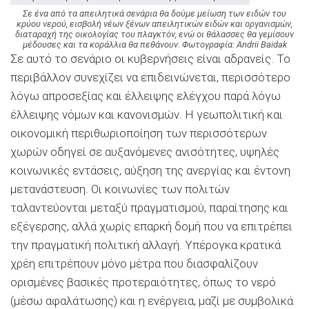
Σε ένα από τα απειλητικά σενάρια θα δούμε
μείωση των ειδών του
κρύου νερού, εισβολή νέων ξένων απειλητικών ειδών και οργανισμών,
διαταραχή της οικολογίας του πλαγκτόν, ενώ οι θάλασσες θα γεμίσουν
μέδουσες και τα κοράλλια θα πεθάνουν. Φωτογραφία: Andrii Baidak
Σε αυτό το σενάριο οι
κυβερνήσεις είναι αδρανείς. Το
περιβάλλον συνεχίζει να επιδεινώνεται, περισσότερο
λόγω απροσεξίας και έλλειψης ελέγχου παρά λόγω
έλλειψης νόμων και κανονισμών. Η γεωπολιτική και
οικονομική περιθωριοποίηση των περισσότερων
χωρών οδηγεί σε αυξανόμενες ανισότητες, υψηλές
κοινωνικές εντάσεις, αύξηση της ανεργίας και έντονη
μετανάστευση. Οι κοινωνίες των πολιτών
ταλαντεύονται μεταξύ πραγματισμού, παραίτησης και
εξέγερσης, αλλά χωρίς επαρκή δομή που να επιτρέπει
την πραγματική πολιτική αλλαγή. Υπέρογκα κρατικά
χρέη επιτρέπουν μόνο μέτρα που διασφαλίζουν
ορισμένες βασικές προτεραιότητες, όπως το νερό
(μέσω αφαλάτωσης) και η ενέργεια, μαζί με συμβολικά