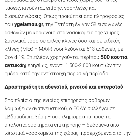
τάσεις, κινούνται, επίσης, νοσηλείες και
διασωληνώσεις. Όπως προκύπτει από πληροφορίες
του
ygeiamou.gr
, την Τετάρτη έγιναν 58 εισαγωγές
ασθενών με κορωνοϊό στα νοσοκομεία της χώρας.
Συνολικά τόσο σε απλές κλίνες όσο και σε ειδικές
κλίνες (ΜΕΘ ή ΜΑΦ) νοσηλεύονται 513 ασθενείς με
Covid-19. Επιπλέον, χορηγούνται περίπου
500 κουτιά
αντιικά
ημερησίως, έναντι 1.500-2.000 κουτιών την
ημέρα κατά την αντίστοιχη περυσινή περίοδο.
Δραστηριότητα αδενοϊού, ρινοϊού και εντεροϊού
Στο πλαίσιο της ενιαίας επιτήρησης σοβαρών
λοιμώξεων αναπνευστικού, ο ΕΟΔΥ συλλέγει σε
εβδομαδιαία βάση – συμπληρωματικά προς τα
υπόλοιπα συστήματα επιτήρησης – δεδομένα από
ιδιωτικά νοσοκομεία της χώρας, προερχόμενα από την