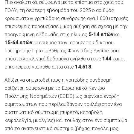
Πιο αναλυτικά, σύμφωνα με τα επίσημα στοιχεία του
ΕΟΔΥ, τη δεύτερη εβδομάδα του 2025 ο αριθμός
κρουσμάτων γριπώδους συνδρομής ανά 1.000 ιατρικές
επισκέψεις παρουσίασε μικρή αύξηση σε σχέση με την
προηγούμενη εβδομάδα στις ηλικίες
5-14 ετών
και
15-64 ετών
. Ο αριθμός των ιατρών του δικτύου
επιτήρησης Πρωτοβάθμιας Φροντίδας Υγείας που
απέστειλε κλινικά δεδομένα ανήλθε στους
144
και οι
επισκέψεις για κάθε αιτία στις
14.513
.
Αξίζει να σημειωθεί πως η γριπώδης συνδρομή
ορίζεται, σύμφωνα με το Ευρωπαϊκό Κέντρο
Πρόληψης Νοσημάτων (ECDC) ως αιφνίδια έναρξη
συμπτωμάτων που περιλαμβάνουν τουλάχιστον ένα
συστηματικό σύμπτωμα (πυρετό, καταβολή,
κεφαλαλγία, μυαλγίες) και τουλάχιστον ένα σύμπτωμα
από το αναπνευστικό σύστημα (βήχας, πονόλαιμος,