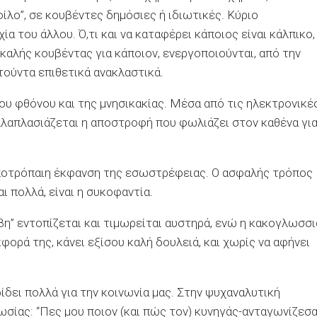
ίλο”, σε κουβέντες δημόσιες ή ιδιωτικές. Κύριο
χία του άλλου.
Ό,τι
και να καταφέρει κάποιος είναι κάλπικο,
αλής κουβέντας για κάποιον, ενεργοποιούνται, από την
ούντα επιθετικά ανακλαστικά.
του φθόνου και της μνησικακίας. Μέσα από τις ηλεκτρονικέ
ολλαπλασιάζεται η αποστροφή που φωλιάζει στον καθένα γι
αποτρόπαιη έκφανση της εσωστρέφειας. Ο ασφαλής τρόπος
αι πολλά, είναι η συκοφαντία.
άβη” εντοπίζεται και τιμωρείται αυστηρά, ενώ η κακογλωσσι
φορά της, κάνει εξίσου καλή δουλειά, και χωρίς να αφήνει
δει πολλά για την κοινωνία μας. Στην ψυχαναλυτική
σίας: “Πες μου ποιον (και πώς τον) κυνηγάς-ανταγωνίζεσα