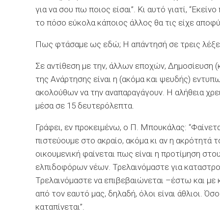
για να σου πω ποιος είσαι”. Κι αυτό γιατί, “Εκεί
το πόσο εύκολα κάποιος άλλος θα τις είχε αποφύ
Πως φτάσαμε ως εδώ; Η απάντησή
σε τρεις λέξ
Σε αντίθεση με την, άλλων εποχών, Δημοσίευση (κ
της Ανάρτησης είναι η (ακόμα και ψευδής) εντυ
ακολούθων να την αναπαραγάγουν. Η αλήθεια χρειά
μέσα σε 15 δευτερόλεπτα.
Γράφει, εν προκειμένω
,
ο Π. Μπουκάλας: “Φαίνεται
πιστεύουμε στο ακραίο, ακόμα κι αν η ακρότητά τ
οικουμενική φαίνεται πως είναι η προτίμηση στο
ελπιδοφόρων νέων. Τρελαινόμαστε για καταστρο
Τρελαινόμαστε να επιβεβαιώνεται –έστω και με 
από τον εαυτό
μας,
δηλαδή, όλοι είναι άθλιοι. Ό
καταπίνεται”.