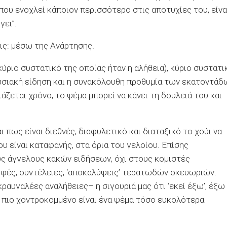
νο που ενοχλεί κάποιον περισσότερο στις αποτυχίες του, είνα
γει”.
εις: μέσω της Ανάρτησης.
ύριο συστατικό της οποίας ήταν η αλήθεια), κύριο συστατι
πωσιακή είδηση και η συνακόλουθη προθυμία των εκατοντάδ
ζεται χρόνο, το ψέμα μπορεί να κάνει τη δουλειά του και
 πως είναι διεθνές, διαφυλετικό και διαταξικό το χούι να
ου είναι καταφανής, στα όρια του γελοίου. Επίσης
υς άγγελους κακών ειδήσεων, όχι στους κομιστές
φές, συντέλειες,
‘
αποκαλύψεις
’
τερατωδών σκευωριών.
κραυγαλέες αναλήθειες– η σιγουριά μας ότι
‘
εκεί έξω
’
, έξω
σο πιο χοντροκομμένο είναι ένα ψέμα τόσο ευκολότερα