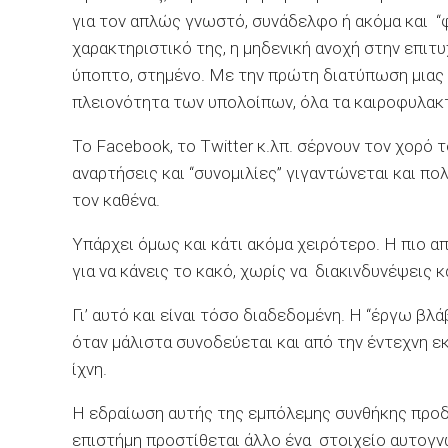
για τον απλώς γνωστό, συνάδελφο ή ακόμα και “φ
χαρακτηριστικό της, η μηδενική ανοχή στην επιτυ
ύποπτο, στημένο. Με την πρώτη διατύπωση μιας κ
πλειονότητα των υπολοίπων, όλα τα καιροφυλακτ
Το Facebook, το Twitter κ.λπ. σέρνουν τον χορό 
αναρτήσεις και “συνομιλίες” γιγαντώνεται και π
τον καθένα.
Υπάρχει όμως και κάτι ακόμα χειρότερο. Η πιο 
για να κάνεις το κακό, χωρίς να διακινδυνέψεις κ
Γι’ αυτό και είναι τόσο διαδεδομένη. Η “έργω βλ
όταν μάλιστα συνοδεύεται και από την έντεχνη εκ
ίχνη.
Η εδραίωση αυτής της εμπόλεμης συνθήκης προδί
επιστήμη προστίθεται άλλο ένα στοιχείο αυτογνω