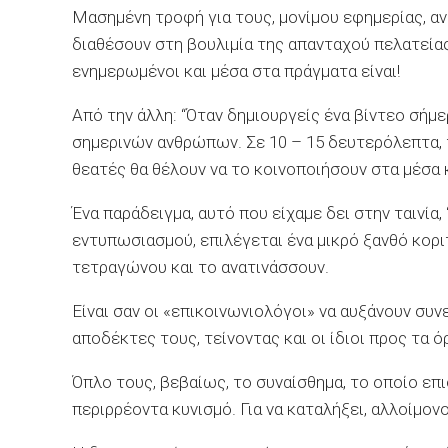
Μασημένη τροφή για
τους,
μονίμου εφημερίας
,
α
διαθέσουν στη βουλιμία της απανταχού πελατεία
ενημερωμένοι και μέσα στα πράγματα είναι!
Από την άλλη: “Όταν δημιουργείς ένα βίντεο σήμ
σημερινών
ανθρώπων
. Σε 10 – 15 δευτερόλεπτα,
θεατές θα θέλουν να το κοινοποιήσουν στα μέσα κ
Ένα
παράδειγμα
, αυτό που
είχαμε
δει στην
ταινία
,
εντυπωσιασμού
,
επιλέγεται ένα μικρό ξανθό κορι
τετραγώνου και το ανατινάσσουν.
Είναι σαν οι
«
επικοινωνιολόγοι
»
να αυξάνουν συν
αποδέκτες τους, τείνοντας και οι ίδιοι προς τα ό
Όπλο
τους,
βεβαίως
, το συναίσθημα, το
οποίο
επι
περιρρέοντα
κυνισμό. Για να καταλήξει,
αλλοίμον