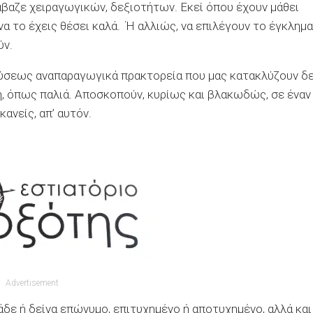
ιάβαζε χειραγωγικών, δεξιοτήτων. Εκεί όπου έχουν μάθει
 να το έχεις θέσει καλά. Ή αλλιώς, να επιλέγουν το έγκλημα
ύν.
φύσεως
αναπαραγωγικά
πρακτορεία
που μας κατακλύζουν δ
η, όπως παλιά. Αποσκοπούν, κυρίως και βλακωδώς, σε έναν
ανείς, απ’ αυτόν.
Advertisement
άδε ή δείνα επώνυμο, επιτυχημένο ή αποτυχημένο, αλλά και