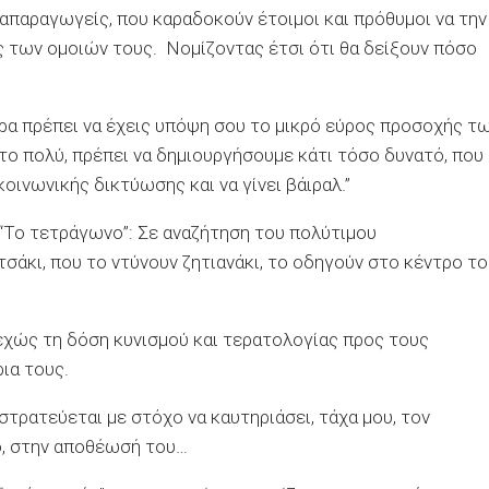
ναπαραγωγε
ί
ς
, που καραδοκούν έτοιμ
οι
και πρόθυμ
οι
να την
ς των ομοιών τους. Νομίζοντας έτσι ότι θα δείξουν πόσο
ερα πρέπει να έχεις υπόψη σου
το
μικρό εύρος προσοχής
τω
 το πολύ, πρέπει να δημιουργήσουμε κάτι τόσο δυνατό, που 
οινωνικής δικτύωσης και να γίνει βάιραλ.”
“Το τετράγωνο”
:
Σε αναζήτηση του πολύτιμου
τσάκι, που το ντύνουν ζητιανάκι, το οδηγούν στο κέντρο τ
εχώς τη δόση κυνισμού και τερατολογίας προς τους
ρια τους.
στρατεύεται με στόχο να καυτηριάσει,
τάχα
μου, τον
ο
, στην
αποθέωσή
του
…