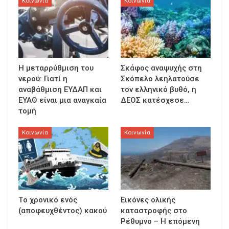
Κοινωνία
Κοινωνία
Η μεταρρύθμιση του
Σκάφος αναψυχής στη
νερού: Γιατί η
Σκόπελο λεηλατούσε
αναβάθμιση ΕΥΔΑΠ και
τον ελληνικό βυθό, η
ΕΥΑΘ είναι μια αναγκαία
ΔΕΟΣ κατέσχεσε…
τομή
Κοινωνία
Κοινωνία
Τo χρονικό ενός
Εικόνες ολικής
(αποφευχθέντος) κακού
καταστροφής στο
Ρέθυμνο – Η επόμενη