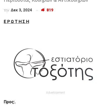
την
Δεκ 3, 2024
819
Ε Ρ Ω Τ Η Σ Η
Advertisement
Προς:.