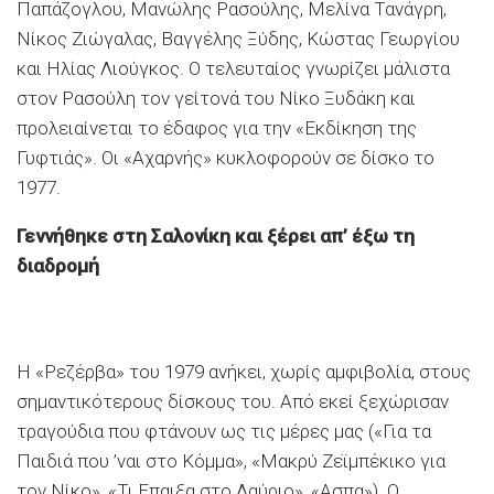
Παπάζογλου, Μανώλης Ρασούλης, Μελίνα Τανάγρη,
Νίκος Ζιώγαλας, Βαγγέλης Ξύδης, Κώστας Γεωργίου
και Ηλίας Λιούγκος. Ο τελευταίος γνωρίζει μάλιστα
στον Ρασούλη τον γείτονά του Νίκο Ξυδάκη και
προλειαίνεται το έδαφος για την «Εκδίκηση της
Γυφτιάς». Οι «Αχαρνής» κυκλοφορούν σε δίσκο το
1977.
Γεννήθηκε στη Σαλονίκη και ξέρει απ’ έξω τη
διαδρομή
Η «Ρεζέρβα» του 1979 ανήκει, χωρίς αμφιβολία, στους
σημαντικότερους δίσκους του. Από εκεί ξεχώρισαν
τραγούδια που φτάνουν ως τις μέρες μας («Για τα
Παιδιά που ’ναι στο Κόμμα», «Μακρύ Ζεϊμπέκικο για
τον Νίκο», «Τι Επαιξα στο Λαύριο», «Ασπα»). Ο