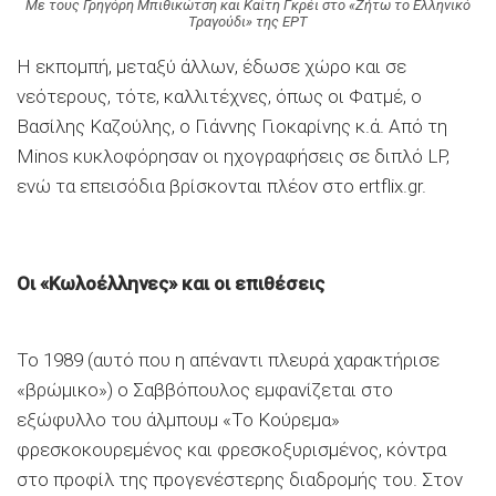
Με τους Γρηγόρη Μπιθικώτση και Καίτη Γκρέι στο «Ζήτω το Ελληνικό
Τραγούδι» της ΕΡΤ
Η εκπομπή, μεταξύ άλλων, έδωσε χώρο και σε
νεότερους, τότε, καλλιτέχνες, όπως οι Φατμέ, ο
Βασίλης Καζούλης, ο Γιάννης Γιοκαρίνης κ.ά. Από τη
Minos κυκλοφόρησαν οι ηχογραφήσεις σε διπλό LP,
ενώ τα επεισόδια βρίσκονται πλέον στο ertflix.gr.
Οι «Κωλοέλληνες» και οι επιθέσεις
Το 1989 (αυτό που η απέναντι πλευρά χαρακτήρισε
«βρώμικο») ο Σαββόπουλος εμφανίζεται στο
εξώφυλλο του άλμπουμ «Το Kούρεμα»
φρεσκοκουρεμένος και φρεσκοξυρισμένος, κόντρα
στο προφίλ της προγενέστερης διαδρομής του. Στον