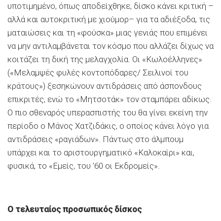
υποτιμημένο, όπως αποδείχθηκε, δίσκο κάνει κριτική –
αλλά και αυτοκριτική με χιούμορ– για τα αδιέξοδα, τις
ματαιώσεις και τη «φούσκα» μιας γενιάς που επιμένει
να μην αντιλαμβάνεται τον κόσμο που αλλάζει δίχως να
κοιτάζει τη δική της μελαγχολία. Οι «Κωλοέλληνες»
(«Μελαμψές φυλές κοντοπόδαρες/ Σειλινοί του
κράτους») ξεσηκώνουν αντιδράσεις από άσπονδους
επικριτές, ενώ το «Μητσοτάκ» τον σταμπάρει αδίκως.
Ο πιο σθεναρός υπερασπιστής του θα γίνει εκείνη την
περίοδο ο Μάνος Χατζιδάκις, ο οποίος κάνει λόγο για
αντιδράσεις «ραγιάδων». Πάντως στο άλμπουμ
υπάρχει και το αριστουργηματικό «Καλοκαίρι» και,
φυσικά, το «Εμείς, του ’60 οι Εκδρομείς».
Ο τελευταίος προσωπικός δίσκος