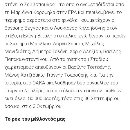
στήνει ο Σαββόπουλος –το οποίο αναμεταδίδεται από
τη Μαριάννα Κορομηλά στην ΕΡΑ και περιλαμβάνει το
περίφημο αερόστατο στο φινάλε– συμμετέχουν ο
Θανάσης Βέγγος και ο Λουκιανός Κηλαηδόνης στον
στίβο, η Ελένη Βιτάλη στο πάλκο, ενώ δίνουν το παρών
οι Σωτηρία Μπέλλου, Δόμνα Σαμίου, Μιχάλης
Μενιδιάτης, Δήμητρα Γαλάνη, Χάρις Αλεξίου, Βασίλης
Παπακωνσταντίνου. Από τα matrix του Σταδίου
χαιρετισμούς απευθύνουν οι Βασίλης Τσιτσάνης,
Μάνος Χατζιδάκις, Γιάννης Τσαρούχης κ.ά. Για την
ιστορία, στο ΟΑΚΑ ακολούθησαν δύο συναυλίες του
Γιώργου Νταλάρα, με αποτέλεσμα να συγκεντρωθούν
εκεί άλλοι 80.000 θεατές, τόσο στις 30 Σεπτεμβρίου
όσο και στις 3 Οκτωβρίου.
Το ροκ του μέλλοντός μας