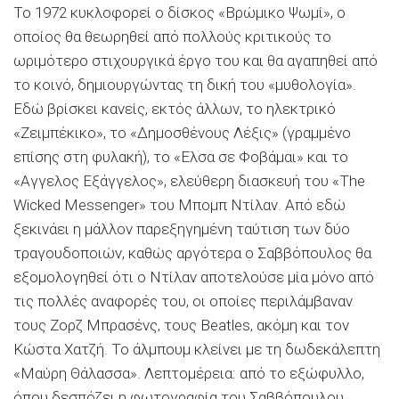
Το 1972 κυκλοφορεί ο δίσκος «Βρώμικο Ψωμί», ο
οποίος θα θεωρηθεί από πολλούς κριτικούς το
ωριμότερο στιχουργικά έργο του και θα αγαπηθεί από
το κοινό, δημιουργώντας τη δική του «μυθολογία».
Εδώ βρίσκει κανείς, εκτός άλλων, το ηλεκτρικό
«Ζειμπέκικο», το «Δημοσθένους Λέξις» (γραμμένο
επίσης στη φυλακή), το «Ελσα σε Φοβάμαι» και το
«Αγγελος Εξάγγελος», ελεύθερη διασκευή του «The
Wicked Messenger» του Μπομπ Ντίλαν. Από εδώ
ξεκινάει η μάλλον παρεξηγημένη ταύτιση των δύο
τραγουδοποιών, καθώς αργότερα ο Σαββόπουλος θα
εξομολογηθεί ότι ο Ντίλαν αποτελούσε μία μόνο από
τις πολλές αναφορές του, οι οποίες περιλάμβαναν
τους Ζορζ Μπρασένς, τους Beatles, ακόμη και τον
Κώστα Χατζή. Το άλμπουμ κλείνει με τη δωδεκάλεπτη
«Μαύρη Θάλασσα». Λεπτομέρεια: από το εξώφυλλο,
όπου δεσπόζει η φωτογραφία του Σαββόπουλου