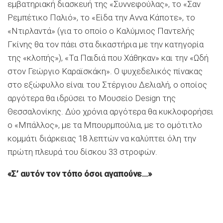
εμβατηριακή διασκευή της «Συννεφούλας», το «Σαν
Ρεμπέτικο Παλιό», το «Είδα την Αννα Κάποτε», το
«Ντιρλαντά» (για το οποίο ο Καλύμνιος Παντελής
Γκίνης θα τον πάει στα δικαστήρια με την κατηγορία
της «κλοπής»), «Τα Παιδιά που Χάθηκαν» και την «Ωδή
στον Γεώργιο Καραϊσκάκη». Ο ψυχεδελικός πίνακας
στο εξώφυλλο είναι του Στέργιου Δελιαλή, ο οποίος
αργότερα θα ιδρύσει το Μουσείο Design της
Θεσσαλονίκης. Δύο χρόνια αργότερα θα κυκλοφορήσει
ο «Μπάλλος», με τα Μπουρμπούλια, με το ομότιτλο
κομμάτι διάρκειας 18 λεπτών να καλύπτει όλη την
πρώτη πλευρά του δίσκου 33 στροφών.
«Σ’ αυτόν τον τόπο όσοι αγαπούνε…»