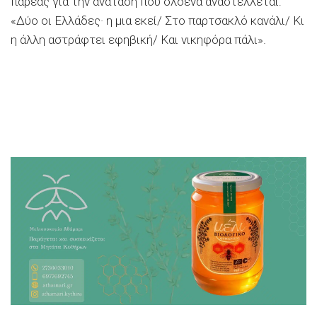
παρέας για την ανάταση που ολοένα αναστέλλεται:
«Δύο οι Ελλάδες· η μια εκεί/ Στο παρτσακλό κανάλι/ Κι
η άλλη αστράφτει εφηβική/ Και νικηφόρα πάλι».