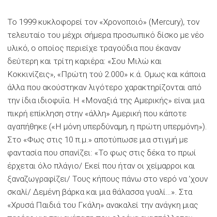
Το 1999 κυκλοφορεί τον «Χρονοποιό» (Mercury), τον
τελευταίο του μέχρι σήμερα προσωπικό δίσκο με νέο
υλικό, ο οποίος περιείχε τραγούδια που έκαναν
δεύτερη και τρίτη καριέρα: «Σου Μιλώ και
Κοκκινίζεις», «Πρώτη τού 2.000» κ.ά. Ομως και κάποια
άλλα που ακούστηκαν λιγότερο χαρακτηρίζονται από
την ίδια ιδιοφυΐα. Η «Μοναξιά της Αμερικής» είναι μια
πικρή επίκληση στην «άλλη» Αμερική που κάποτε
αγαπήθηκε («Η μόνη υπερδύναμη, η πρώτη υπερμόνη»).
Στο «Φως στις 10 π.μ.» αποτύπωσε μια στιγμή με
φαντασία που σπανίζει: «Το φως στις δέκα το πρωί
έρχεται όλο πλάγιο/ Εκεί που ήταν οι χείμαρροι και
ξαναζωγραφίζει/ Τους κήπους πάνω στο νερό να ’χουν
σκαλί/ Δεμένη βάρκα και μια θάλασσα γυαλί…». Στα
«Χρυσά Παιδιά του Γκάλη» ανακαλεί την ανάγκη μιας