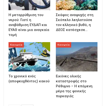
Η μεταρρύθμιση του
Σκάφος αναψυχής στη
νερού: Γιατί η
Σκόπελο λεηλατούσε
αναβάθμιση ΕΥΔΑΠ και
τον ελληνικό βυθό, η
ΕΥΑΘ είναι μια αναγκαία
ΔΕΟΣ κατέσχεσε…
τομή
Κοινωνία
Κοινωνία
Τo χρονικό ενός
Εικόνες ολικής
(αποφευχθέντος) κακού
καταστροφής στο
Ρέθυμνο – Η επόμενη
μέρα της φονικής
πυρκαγιάς