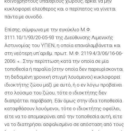
κοινόχρηστους υπαίθριους χώρους, αρκεί να μην
κυκλοφορεί ελεύθερος και ο περίπατος να γίνεται
πάντα με συνοδό.
Επίσης, σύμφωνα με την εγκύκλιο Μ.Φ.
3111.10/1/93/20-05-93 της Διεύθυνσης Λιμενικής
Αστυνομίας του ΥΠΕΝ, η οποία επαναλαμβάνεται και
στη νεότερη υπ΄αριθμ. πρωτ. Μ.Φ. 2119.4/3/06/16-06-
2006: «…Στην περίπτωση κατά την οποία σε μία
τοποθεσία ή παραλία (στην οποία δεν παρευρίσκονται
τη δεδομένη χρονική στιγμή λουόμενοι) κυκλοφορεί
ιδιοκτήτης ζώου μαζί με αυτό, ή ο εν λόγω προβαίνει
στο λούσιμο του ζώου, τότε ο ιδιοκτήτης δεν
διαπράττει παράβαση. Εάν όμως στην ίδια τοποθεσία
καταφθάσουν λουόμενοι, τότε ο ιδιοκτήτης οφείλει,
είτε να το απομακρύνει από την τοποθεσία αυτή, είτε
να το διατηρήσει ασφαλισμένο σε απόσταση από τους