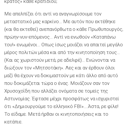
κράτος» κάθε κρατιδίου;
Με απελπίζει ότι αντί να αναγνωρίσουμε τον
μεταστατικό μας καρκίνο… Με αυτόν που εκτέθηκε
(και θα εκτεθεί) ανεπανόρθωτα ο κάθε Πρωθυπουργός,
πρώην-νυν-επόμενος… Αντί να ενωθούν «Καταπάνω
του!» ενωμένοι… Οπως ίσως μοιάζει να απαιτεί μεγάλο
μέρος πολιτών μέσα και από την κινητοποίηση τους…
(Και ας χωριστούν μετά, ρε αδελφέ)… Ενώνονται να
διώξουν τον «Μητσοτάκη». Λες και αν έρθουν όλοι
μαζί θα έχουν να δοκιμαστούν με κάτι άλλο από αυτό
που δοκιμάζεται τώρα ο ένας. Μοιάζουν σαν τον
Χρυσοχοΐδη που αλλάζει ονόματα σε τομείς της
Αστυνομίας. Έφτασε μέχρι προσφάτως να ισχυριστεί
ότι «Δημιουργούμε το ελληνικό FBI»….Άστα, ρε φίλε!
Το είδαμε. Μετά ήρθαν οι κινητοποιήσεις και το
κατάπιε.