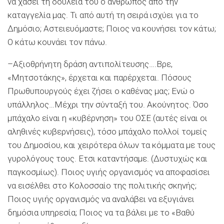
να χάσει τη δουλειά του ο άνθρωπος από την
καταγγελία μας. Τι από αυτή τη σειρά ισχύει για το
Δημόσιο; Αστειευόμαστε; Ποιος να κουνήσει τον κάτω;
Ο κάτω κουνάει τον πάνω.
–Αξιοθρήνητη δράση αντιπολίτευσης….Βρε,
«Μητσοτάκης», έρχεται και παρέρχεται. Πόσους
Πρωθυπουργούς έχει ζήσει ο καθένας μας; Ενώ ο
υπάλληλος…Μέχρι την σύνταξή του. Ακούνητος. Όσο
μπάχαλο είναι η «κυβέρνηση» του ΟΣΕ (αυτές είναι οι
αληθινές κυβερνήσεις), τόσο μπάχαλο πολλοί τομείς
του Δημοσίου, και χειρότερα όλων τα κόμματα με τους
γυρολόγους τους. Ετσι καταντήσαμε. (Δυστυχώς και
παγκοσμίως). Ποιος υγιής οργανισμός να αποφασίσει
να εισέλθει στο Κολοσσαίο της πολιτικής σκηνής;
Ποιος υγιής οργανισμός να αναλάβει να εξυγιάνει
δημόσια υπηρεσία; Ποιος να τα βάλει με το «Βαθύ