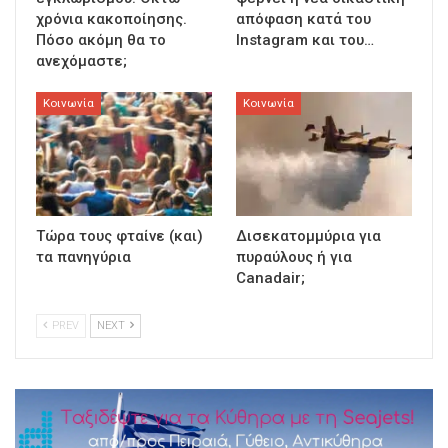
χρόνια κακοποίησης.
απόφαση κατά του
Πόσο ακόμη θα το
Instagram και του…
ανεχόμαστε;
Κοινωνία
Κοινωνία
Τώρα τους φταίνε (και)
Δισεκατομμύρια για
τα πανηγύρια
πυραύλους ή για
Canadair;
PREV
NEXT