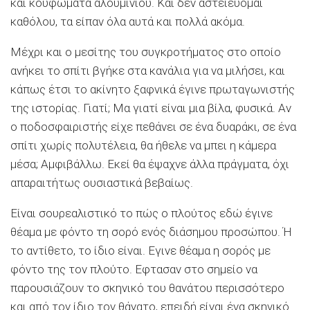
και κουφώματα αλουμινίου. Και δεν αστειεύομαι
καθόλου, τα είπαν όλα αυτά και πολλά ακόμα.
Μέχρι και ο μεσίτης του συγκροτήματος στο οποίο
ανήκει το σπίτι βγήκε στα κανάλια για να μιλήσει, και
κάπως έτσι το ακίνητο ξαφνικά έγινε πρωταγωνιστής
της ιστορίας. Γιατί; Μα γιατί είναι μια βίλα, φυσικά. Αν
ο ποδοσφαιριστής είχε πεθάνει σε ένα δυαράκι, σε ένα
σπίτι χωρίς πολυτέλεια, θα ήθελε να μπει η κάμερα
μέσα; Αμφιβάλλω. Εκεί θα έψαχνε άλλα πράγματα, όχι
απαραιτήτως ουσιαστικά βεβαίως.
Είναι σουρεαλιστικό το πώς ο πλούτος εδώ έγινε
θέαμα με φόντο τη σορό ενός διάσημου προσώπου. Ή
το αντίθετο, το ίδιο είναι. Εγινε θέαμα η σορός με
φόντο της τον πλούτο. Εφτασαν στο σημείο να
παρουσιάζουν το σκηνικό του θανάτου περισσότερο
και από τον ίδιο τον θάνατο, επειδή είναι ένα σκηνικό