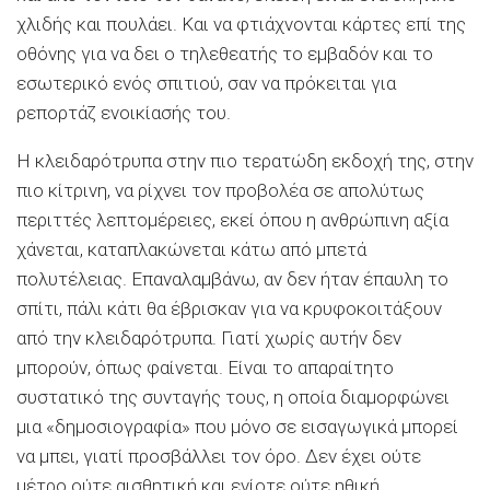
χλιδής και πουλάει. Και να φτιάχνονται κάρτες επί της
οθόνης για να δει ο τηλεθεατής το εμβαδόν και το
εσωτερικό ενός σπιτιού, σαν να πρόκειται για
ρεπορτάζ ενοικίασής του.
Η κλειδαρότρυπα στην πιο τερατώδη εκδοχή της, στην
πιο κίτρινη, να ρίχνει τον προβολέα σε απολύτως
περιττές λεπτομέρειες, εκεί όπου η ανθρώπινη αξία
χάνεται, καταπλακώνεται κάτω από μπετά
πολυτέλειας. Επαναλαμβάνω, αν δεν ήταν έπαυλη το
σπίτι, πάλι κάτι θα έβρισκαν για να κρυφοκοιτάξουν
από την κλειδαρότρυπα. Γιατί χωρίς αυτήν δεν
μπορούν, όπως φαίνεται. Είναι το απαραίτητο
συστατικό της συνταγής τους, η οποία διαμορφώνει
μια «δημοσιογραφία» που μόνο σε εισαγωγικά μπορεί
να μπει, γιατί προσβάλλει τον όρο. Δεν έχει ούτε
μέτρο ούτε αισθητική και ενίοτε ούτε ηθική.