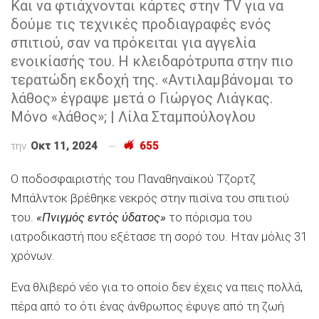
Και να φτιάχνονται κάρτες στην TV για να
δούμε τις τεχνικές προδιαγραφές ενός
σπιτιού, σαν να πρόκειται για αγγελία
ενοικίασής του. Η κλειδαρότρυπα στην πιο
τερατώδη εκδοχή της. «Αντιλαμβάνομαι το
λάθος» έγραψε μετά ο Γιώργος Λιάγκας.
Μόνο «λάθος»; | Λίλα Σταμπούλογλου
την
Οκτ 11, 2024
655
Ο ποδοσφαιριστής του Παναθηναϊκού Τζορτζ
Μπάλντοκ βρέθηκε νεκρός στην πισίνα του σπιτιού
του.
«Πνιγμός εντός ύδατος»
το πόρισμα του
ιατροδικαστή που εξέτασε τη σορό του. Ηταν μόλις 31
χρόνων.
Ενα θλιβερό νέο για το οποίο δεν έχεις να πεις πολλά,
πέρα από το ότι ένας άνθρωπος έφυγε από τη ζωή