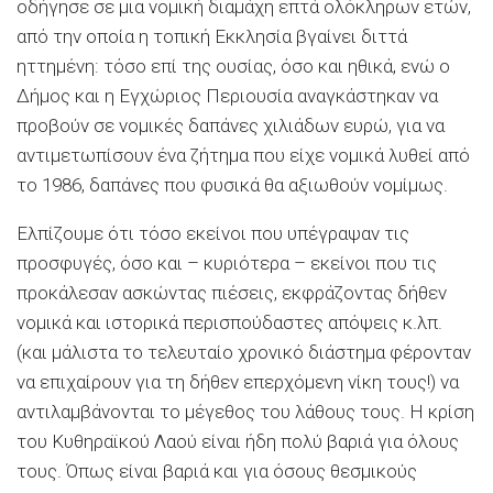
οδήγησε σε μια νομική διαμάχη επτά ολόκληρων ετών,
από την οποία η τοπική Εκκλησία βγαίνει διττά
ηττημένη: τόσο επί της ουσίας, όσο και ηθικά, ενώ ο
Δήμος και η Εγχώριος Περιουσία αναγκάστηκαν να
προβούν σε νομικές δαπάνες χιλιάδων ευρώ, για να
αντιμετωπίσουν ένα ζήτημα που είχε νομικά λυθεί από
το 1986, δαπάνες που φυσικά θα αξιωθούν νομίμως.
Ελπίζουμε ότι τόσο εκείνοι που υπέγραψαν τις
προσφυγές, όσο και – κυριότερα – εκείνοι που τις
προκάλεσαν ασκώντας πιέσεις, εκφράζοντας δήθεν
νομικά και ιστορικά περισπούδαστες απόψεις κ.λπ.
(και μάλιστα το τελευταίο χρονικό διάστημα φέρονταν
να επιχαίρουν για τη δήθεν επερχόμενη νίκη τους!) να
αντιλαμβάνονται το μέγεθος του λάθους τους. Η κρίση
του Κυθηραϊκού Λαού είναι ήδη πολύ βαριά για όλους
τους. Όπως είναι βαριά και για όσους θεσμικούς