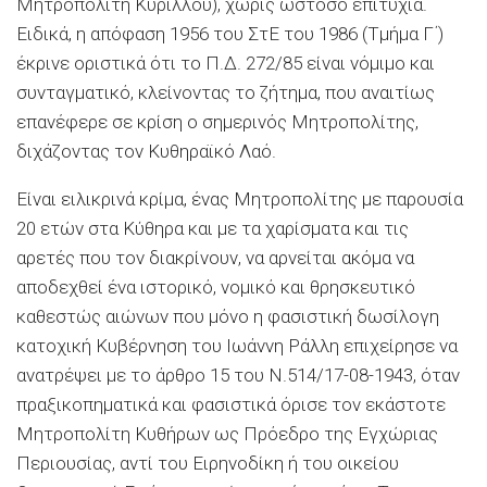
Μητροπολίτη Κυρίλλου), χωρίς ωστόσο επιτυχία.
Ειδικά, η απόφαση 1956 του ΣτΕ του 1986 (Τμήμα Γ΄)
έκρινε οριστικά ότι το Π.Δ. 272/85 είναι νόμιμο και
συνταγματικό, κλείνοντας το ζήτημα, που αναιτίως
επανέφερε σε κρίση ο σημερινός Μητροπολίτης,
διχάζοντας τον Κυθηραϊκό Λαό.
Είναι ειλικρινά κρίμα, ένας Μητροπολίτης με παρουσία
20 ετών στα Κύθηρα και με τα χαρίσματα και τις
αρετές που τον διακρίνουν, να αρνείται ακόμα να
αποδεχθεί ένα ιστορικό, νομικό και θρησκευτικό
καθεστώς αιώνων που μόνο η φασιστική δωσίλογη
κατοχική Κυβέρνηση του Ιωάννη Ράλλη επιχείρησε να
ανατρέψει με το άρθρο 15 του Ν.514/17-08-1943, όταν
πραξικοπηματικά και φασιστικά όρισε τον εκάστοτε
Μητροπολίτη Κυθήρων ως Πρόεδρο της Εγχώριας
Περιουσίας, αντί του Ειρηνοδίκη ή του οικείου