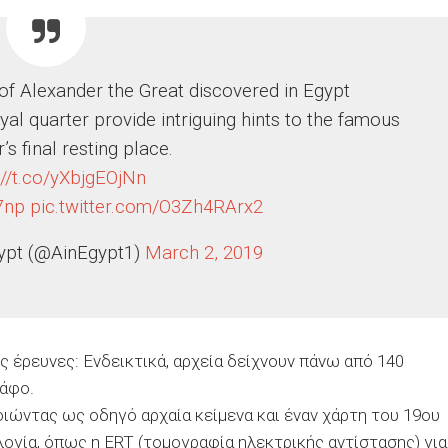
of Alexander the Great discovered in Egypt
yal quarter provide intriguing hints to the famous
s final resting place.
://t.co/yXbjgEOjNn
b7np
pic.twitter.com/O3Zh4RArx2
gypt (@AinEgypt1)
March 2, 2019
ς έρευνες: Ενδεικτικά, αρχεία δείχνουν πάνω από 140
τάφο.
ιώντας ως οδηγό αρχαία κείμενα και έναν χάρτη του 19ου
λογία, όπως η
ERT (
τομογραφία ηλεκτρικής αντίστασης) για