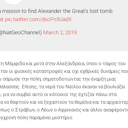
 mission to find Alexander the Great’s lost tomb.
at
pic.twitter.com/dscPn5UadX
(@NatGeoChannel)
March 2, 2019
η Μέμφιδα και μετά στην Αλεξάνδρεια, όπου ο τάφος του
ταν οι φυσικές καταστροφές και όχι εχθρικές δυνάμεις πο
μι σάρωσε την πόλη, σηματοδοτώντας την έναρξη μιας
άλασσας. Επίσης, τα νερά του Νείλου έκαναν να βουλιάζει
, για να συμβεί αυτό οι κάτοικοί της έχτιζαν πάνω στα
α να θαφτούν και να ξεχαστούν τα θεμέλια και τα αρχαιότε
όπως ο Στράβων, ο Λέων ο Αφρικανός και άλλοι αναφέροντ
ύγχρονη πόλη παραμένει μυστήριο.