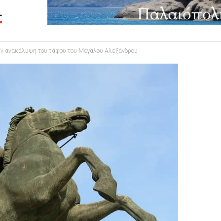
την ανακάλυψη του τάφου του Μεγάλου Αλεξάνδρου