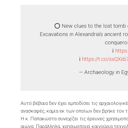
⭕️ New clues to the lost tomb 
Excavations in Alexandria’s ancient ro
conqueror’
ℹ️
https
ℹ️
https://t.co/sxQXii
— Archaeology in E
Αυτό βέβαια δεν έχει εμποδίσει τις αρχαιολογικέ
ανασκαφές, καμία εκ των οποίων δεν βρήκε τον 
Η κ. Παπακώστα συνεχίζει τις έρευνες χρησιμοπο
αιώνα. Παράλληλα, χρησιμοποιεί καινούρια τεχνο