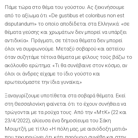
Πάμε τώρα στο θέμα του γούστου. Ας ξεκινήσουμε
από το αξίωμα ότι «De gustibus et coloribus non est
disputandum» το οποίο αποδίδεται στα Ελληνικά: «σε
θέματα γεύσης και χρωμάτων δεν μπορεί να υπάρξει
αντιδικία». Πράγματι, σε τέτοια θέματα δεν μπορεί
όλοι να συμφωνούμε. Μεταξύ σοβαρού και αστείου
όταν συζητάμε τέτοια θέματα με φίλους τούς βάζω το
ακόλουθο ερώτημα: «Τι θα συνέβαινε στον κόσμο, αν
όλοι οι άνδρες είχαμε το ίδιο γούστο και
ερωτευόμαστε την ίδια γυναίκα;»
Ξαναγυρίζουμε υποτίθεται στα σοβαρά θέματα. Εκεί
στη Θεσσαλονίκη φαίνεται ότι το έχουν συνήθεια να
τρώγονται με τα ρούχα τους. Από την «ΜτΚ» (22 και
23/4/2022), αλίευσα ένα δημοσίευμα του Σάκη
Μουμτζή, με τίτλο «Η πόλη μας, με αισιόδοξη ματιά»
που τεκμηριώνει ότι κάτι παρόμοιο συνέβη και στην