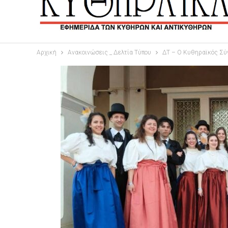
Αρχική
Ανακοινώσεις _ Δελτία Τύπου
ΔΤ – Ο Κυθηραϊκός Σ