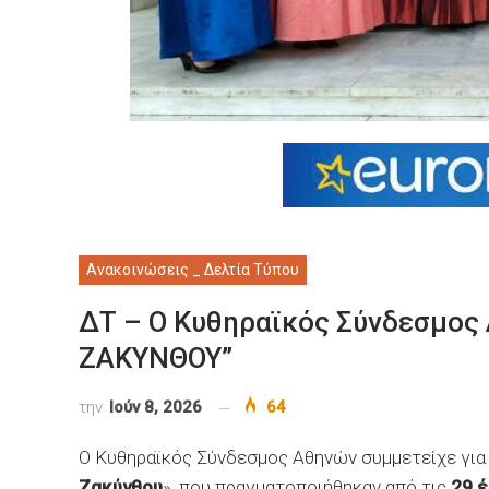
Ανακοινώσεις _ Δελτία Τύπου
ΔΤ – Ο Κυθηραϊκός Σύνδεσμος
ΖΑΚΥΝΘΟΥ”
την
Ιούν 8, 2026
64
Ο Κυθηραϊκός Σύνδεσμος Αθηνών συμμετείχε για α
Ζακύνθου
», που πραγματοποιήθηκαν από τις
29 έ