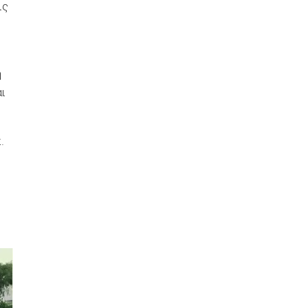
ις
η
ι
.