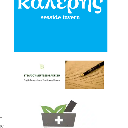
ή
η
ης