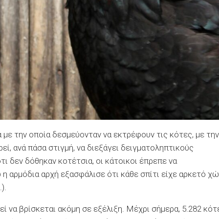
με την οποία δεσμεύονταν να εκτρέφουν τις κότες, με την
εί, ανά πάσα στιγμή, να διεξάγει δειγματοληπτικούς
ι δεν δόθηκαν κοτέτσια, οι κάτοικοι έπρεπε να
 η αρμόδια αρχή εξασφάλισε ότι κάθε σπίτι είχε αρκετό χ
).
 να βρίσκεται ακόμη σε εξέλιξη. Μέχρι σήμερα, 5.282 κότ