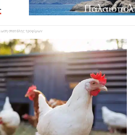
είωση σπατάλης τροφίμων