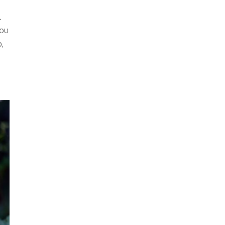
ι
που
,