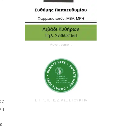
Advertisement
ος
ΣΤΗΡΙΞΤΕ ΤΙΣ ΔΡΑΣΕΙΣ ΤΟΥ ΚΙΠΑ
κή
ε