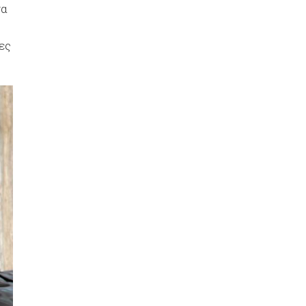
σα
μες