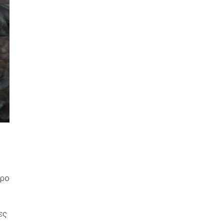
ώρο
ες