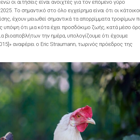
ενώ οι αιτήσεις είναι ανοιχτές για τον επόμενο γύρο
2025. Το σημαντικό στο όλο εγχείρημα είναι ότι οι κάτοικο
ίσης, έχουν μειωθεί σημαντικά τα απορρίμματα τροφίμων 
 υπόψη ότι μια κότα έχει προσδόκιμο ζωής, κατά μέσο όρο
ρια βιοαποβλήτων την ημέρα, υπολογίζουμε ότι έχουμε
15]» αναφέρει ο Eric Straumann, τωρινός πρόεδρος της