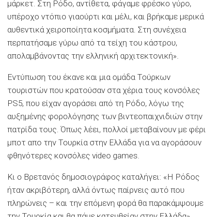
μάρκετ. Στη Ρόδο, αντίθετα, φάγαμε φρέσκο ​​γύρο,
υπέροχο ντόπιο γιαούρτι και μέλι, και βρήκαμε μερικά
αυθεντικά χειροποίητα κοσμήματα. Στη συνέχεια
περπατήσαμε γύρω από τα τείχη του κάστρου,
απολαμβάνοντας την ελληνική αρχιτεκτονική».
Εντύπωση του έκανε και μια ομάδα Τούρκων
τουριστών που κρατούσαν στα χέρια τους κονσόλες
PS5, που είχαν αγοράσει από τη Ρόδο, λόγω της
αυξημένης φορολόγησης των βιντεοπαιχνιδιών στην
πατρίδα τους. Όπως λέει, πολλοί μεταβαίνουν με φέρι
μποτ απο την Τουρκία στην Ελλάδα για να αγοράσουν
φθηνότερες κονσόλες video games.
Κι ο Βρετανός δημοσιογράφος καταλήγει: «Η Ρόδος
ήταν ακριβότερη, αλλά όντως παίρνεις αυτό που
πληρώνεις – και την επόμενη φορά θα παρακάμψουμε
την Τουρκία και θα πάμε κατευθείαν στην Ελλάδα».