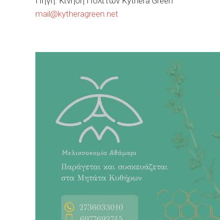
Πηγή: Κίνηση Πολιτών Kythera Green
mail@kytheragreen.net