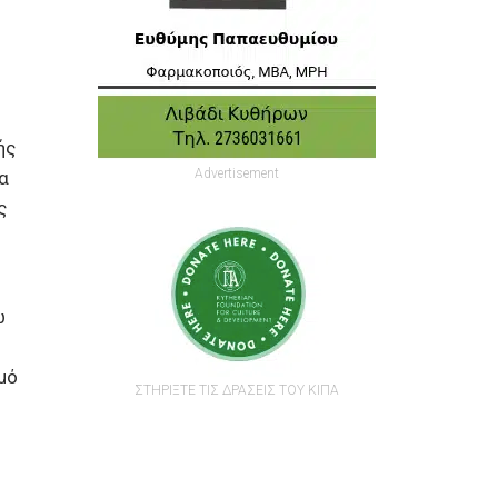
ής
Advertisement
α
ς
ω
μό
ΣΤΗΡΙΞΤΕ ΤΙΣ ΔΡΑΣΕΙΣ ΤΟΥ ΚΙΠΑ