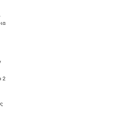
ι
οια
ν
ο 2
ης