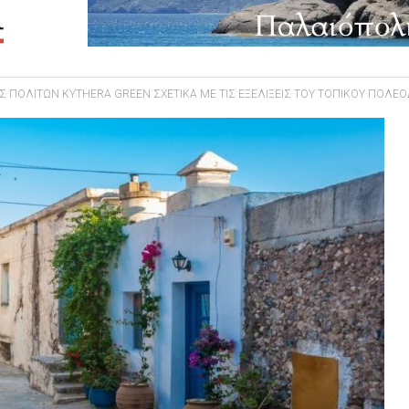
 ΠΟΛΙΤΩΝ KYTHERA GREEN ΣΧΕΤΙΚΑ ΜΕ ΤΙΣ ΕΞΕΛΙΞΕΙΣ ΤΟΥ ΤΟΠΙΚΟΥ ΠΟΛΕ