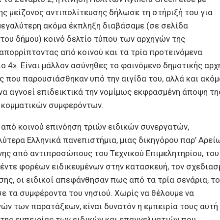
ης μείζονος αντιπολίτευσης δήλωσε τη στήριξή του για
μεγαλύτερη ακόμα έκπληξη διαβάσαμε (σε σελίδα
 του δήμου) κοινό δελτίο τύπου των αρχηγών της
απορρίπτοντας από κοινού και τα τρία προτεινόμενα
ιο 4». Είναι μάλλον ασύνηθες το φαινόμενο δημοτικής αρχ
ς που παρουσιάσθηκαν υπό την αιγίδα του, αλλά και ακόμ
να αγνοεί επιδεικτικά την νομίμως εκφρασμένη άποψη τη
 κομματικών συμφερόντων.
η από κοινού επινόηση τριών ειδικών συνεργατών,
ύτερα Ελληνικά πανεπιστήμια, μιας δικηγόρου παρ’ Αρεί
ης από αντιπροσώπους του Τεχνικού Επιμελητηρίου, του
πέντε φορέων ειδικευμένων στην κατασκευή, τον σχεδιασ
σης, οι ειδικοί απεφάνθησαν πως από τα τρία σενάρια, το
ε τα συμφέροντα του νησιού. Χωρίς να θέλουμε να
ών των παρατάξεων, είναι δυνατόν η εμπειρία τους αυτή
 της εμπειρίας των ειδικών και επαγγελματιών που