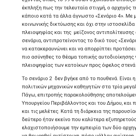
έκπληξη πως την τελευταία στιγμή, ο αρχηγός τ
κάποιο κατά τα άλλα άγνωστο «Σενάριο 4». Με 
κοινωνικής δικτύωσης και όχι στην ιστοσελίδα
πλειοψηφίας και της μείζονος αντιπολίτευσης 
σενάρια, αντιπροτείνοντας το δικό τους «Σενάρ
να κατακεραυνώνει και να απορρίπτει προτάσει
πιο ασύνηθες το θέαμα τοπικής αυτοδιοίκησης 
πλειοψηφίας των κατοίκων προς όφελος στενά
Το σενάριο 2 δεν βγήκε από το πουθενά. Είναι 
πολιτικών μηχανικών καθηγητών στα τρία μεγαλ
Πάγω, επιτροπής παρακολούθησης αποτελούμεν
Υπουργείου Περιβάλλοντος και του Δήμου, και 
και τις μελέτες. Κατά τη διάρκεια της παρουσία
δεύτερο ήταν εκείνο που καλύτερα εξυπηρετούσ
ελαχιστοποιήσουμε την εμπειρία των δύο αρχηγ
να θεωρηθεί αντίστοιχη, πόσο μάλλον ανώτερη,