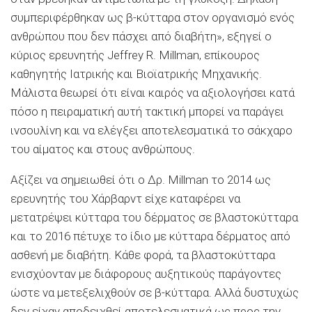
συμπεριφέρθηκαν ως β-κύτταρα στον οργανισμό ενός
ανθρώπου που δεν πάσχει από διαβήτη», εξηγεί ο
κύριος ερευνητής Jeffrey R. Millman, επίκουρος
καθηγητής Ιατρικής και Βιοϊατρικής Μηχανικής.
Μάλιστα θεωρεί ότι είναι καιρός να αξιολογήσει κατά
πόσο η πειραματική αυτή τακτική μπορεί να παράγει
ινσουλίνη και να ελέγξει αποτελεσματικά το σάκχαρο
του αίματος και στους ανθρώπους.
Αξίζει να σημειωθεί ότι ο Δρ. Millman το 2014 ως
ερευνητής του Χάρβαρντ είχε καταφέρει να
μετατρέψει κύτταρα του δέρματος σε βλαστοκύτταρα
και το 2016 πέτυχε το ίδιο με κύτταρα δέρματος από
ασθενή με διαβήτη. Κάθε φορά, τα βλαστοκύτταρα
ενισχύονταν με διάφορους αυξητικούς παράγοντες
ώστε να μετεξελιχθούν σε β-κύτταρα. Αλλά δυστυχώς
δεν είχαν αποδειχθεί αποτελεσματικά ως προς την