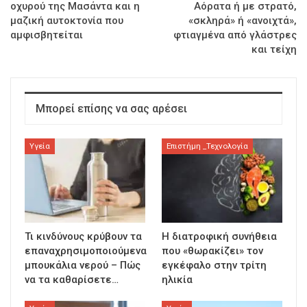
οχυρού της Μασάντα και η
Αόρατα ή με στρατό,
μαζική αυτοκτονία που
«σκληρά» ή «ανοιχτά»,
αμφισβητείται
φτιαγμένα από γλάστρες
και τείχη
Μπορεί επίσης να σας αρέσει
Υγεία
Επιστήμη _Τεχνολογία
Τι κινδύνους κρύβουν τα
Η διατροφική συνήθεια
επαναχρησιμοποιούμενα
που «θωρακίζει» τον
μπουκάλια νερού – Πώς
εγκέφαλο στην τρίτη
να τα καθαρίσετε…
ηλικία